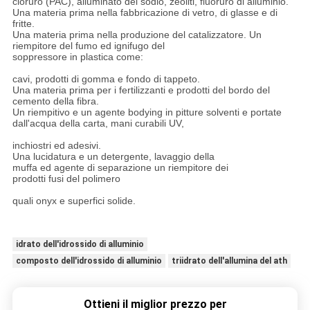
cloruro (PAC), alluminato del sodio, zeoliti, fluoruro di alluminio.
Una materia prima nella fabbricazione di vetro, di glasse e di
fritte.
Una materia prima nella produzione del catalizzatore. Un
riempitore del fumo ed ignifugo del
soppressore in plastica come:
cavi, prodotti di gomma e fondo di tappeto.
Una materia prima per i fertilizzanti e prodotti del bordo del
cemento della fibra.
Un riempitivo e un agente bodying in pitture solventi e portate
dall'acqua della carta, mani curabili UV,
inchiostri ed adesivi.
Una lucidatura e un detergente, lavaggio della
muffa ed agente di separazione un riempitore dei
prodotti fusi del polimero
quali onyx e superfici solide.
idrato dell'idrossido di alluminio
composto dell'idrossido di alluminio
triidrato dell'allumina del ath
Ottieni il miglior prezzo per