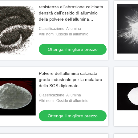
resistenza all'abrasione calcinata
densità dell'ossido di alluminio
della polvere dell'allumina
3.93g/Cm3
Classificazione: Allumina
Altri nomi: Ossido di alluminio
Ottenga il migliore prezzo
Polvere dell'allumina calcinata
grado industriale per la molatura
dello SGS diplomato
Classificazione: Allumina
Altri nomi: Ossido di alluminio
Ottenga il migliore prezzo