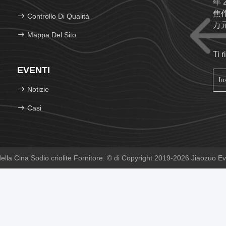
年 
焦
Controllo Di Qualità
万
Mappa Del Sito
de
水
Ti 
生产
EVENTI
品
Notizie
Casi
lla Cina Sodio criolite Fornitore. © di Copyright 2019-2026 Jiaozuo Evers