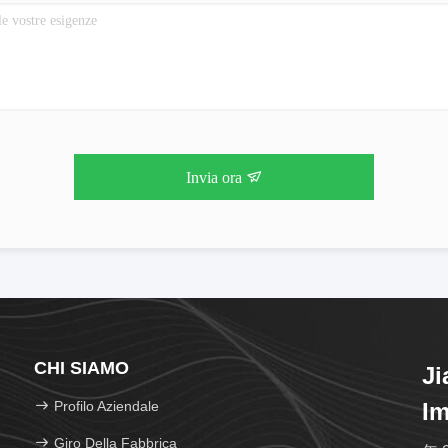
Invia ora
CHI SIAMO
Ji
Profilo Aziendale
Im
Giro Della Fabbrica