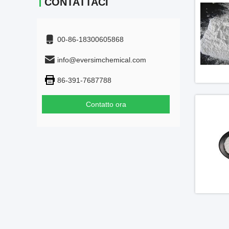
CONTATTACI
00-86-18300605868
info@eversimchemical.com
86-391-7687788
Contatto ora