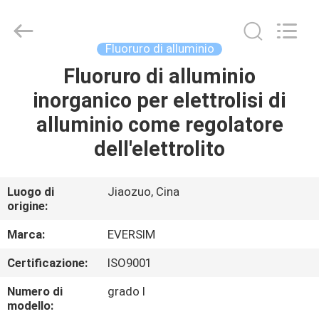
Jiaozuo
Eversim
Imp.&Exp.Co.,Ltd.
All
Rights
Fluoruro di alluminio
Reserved.
Fluoruro di alluminio
CASA.
inorganico per elettrolisi di
PRODOTTI
alluminio come regolatore
dell'elettrolito
VIDEO
Luogo di
Jiaozuo, Cina
origine:
SU
DI
Marca:
EVERSIM
NOI
Certificazione:
ISO9001
Numero di
grado I
VISITA
modello: