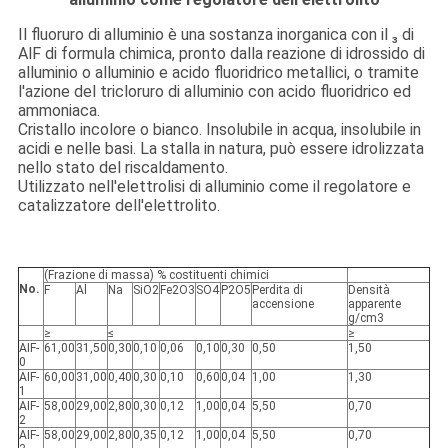
Il fluoruro di alluminio è una sostanza inorganica con il ₃ di
AlF di formula chimica, pronto dalla reazione di idrossido di
alluminio o alluminio e acido fluoridrico metallici, o tramite
l'azione del tricloruro di alluminio con acido fluoridrico ed
ammoniaca.
Cristallo incolore o bianco. Insolubile in acqua, insolubile in
acidi e nelle basi. La stalla in natura, può essere idrolizzata
nello stato del riscaldamento.
Utilizzato nell'elettrolisi di alluminio come il regolatore e
catalizzatore dell'elettrolito.
(Frazione di massa) % costituenti chimici
No.
F
Al
Na
SiO2
Fe2O3
SO4
P2O5
Perdita di
Densità
accensione
apparente
g/cm3
≥
≤
≥
AIF-
61,00
31,50
0,30
0,10
0,06
0,10
0,30
0,50
1,50
0
AIF-
60,00
31,00
0,40
0,30
0,10
0,60
0,04
1,00
1,30
1
AIF-
58,00
29,00
2,80
0,30
0,12
1,00
0,04
5,50
0,70
2
AIF-
58,00
29,00
2,80
0,35
0,12
1,00
0,04
5,50
0,70