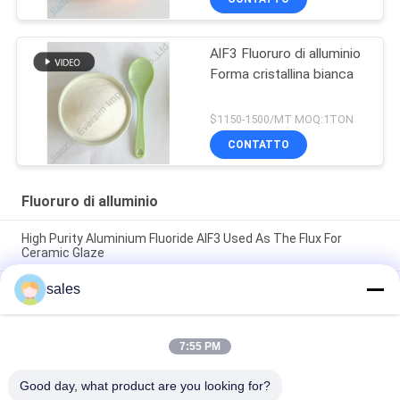
AlF3 Fluoruro di alluminio
Forma cristallina bianca
$1150-1500/MT MOQ:1TON
CONTATTO
Fluoruro di alluminio
High Purity Aluminium Fluoride AlF3 Used As The Flux For
Ceramic Glaze
sales
Materia prima chimica bianca sabbiosa Alf3 Fluoruro di
alluminio 7784-18-1 per fluidi di saldatura nella saldatura dei
metalli
7:55 PM
Prodotto chimico Sabbia bianca CAS7784-18-1 AlF3 Fluoruro di
alluminio HBD/LBD per materiali elettronici
Good day, what product are you looking for?