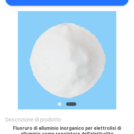
PREVENTIVO
MAPPA
DEL
SITO
POLITICA
SULLA
RISERVATEZZA
Descrizione di prodotto
Fluoruro di alluminio inorganico per elettrolisi di
alluminio come regolatore dell'elettrolito