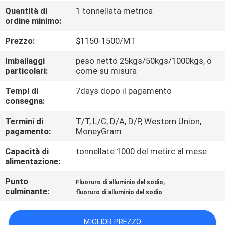
ALLA
Quantità di
1 tonnellata metrica
ordine minimo:
FABBRICA
Prezzo:
$1150-1500/MT
CONTROLLO
Imballaggi
peso netto 25kgs/50kgs/1000kgs, o
DELLA
particolari:
come su misura
QUALITÀ
Tempi di
7days dopo il pagamento
consegna:
CONTATTACI
Termini di
T/T, L/C, D/A, D/P, Western Union,
pagamento:
MoneyGram
Capacità di
tonnellate 1000 del metirc al mese
NOTIZIE
alimentazione:
Punto
,
Fluoruro di alluminio del sodio
CASI
culminante:
fluoruro di alluminio del sodio
CHIEDI UN
MIGLIOR PREZZO