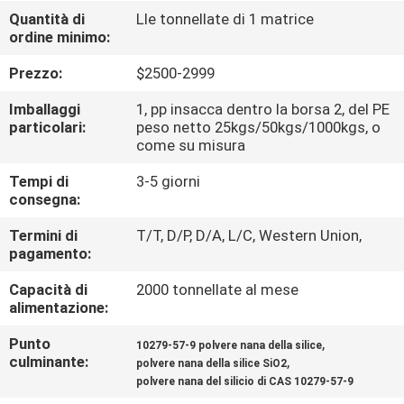
ALLA
Quantità di
Lle tonnellate di 1 matrice
ordine minimo:
FABBRICA
Prezzo:
$2500-2999
CONTROLLO
Imballaggi
1, pp insacca dentro la borsa 2, del PE
DELLA
particolari:
peso netto 25kgs/50kgs/1000kgs, o
come su misura
QUALITÀ
Tempi di
3-5 giorni
consegna:
CONTATTACI
Termini di
T/T, D/P, D/A, L/C, Western Union,
pagamento:
NOTIZIE
Capacità di
2000 tonnellate al mese
alimentazione:
CASI
Punto
,
10279-57-9 polvere nana della silice
culminante:
,
polvere nana della silice SiO2
polvere nana del silicio di CAS 10279-57-9
CHIEDI UN