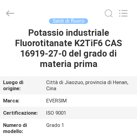
Jiaozuo
Eversim
Imp.&Exp.Co.,Ltd.
All
Rights
Saldi di fluoro
Reserved.
Potassio industriale
CASA.
Fluorotitanate K2TiF6 CAS
PRODOTTI
16919-27-0 del grado di
materia prima
VIDEO
Luogo di
Città di Jiaozuo, provincia di Henan,
origine:
Cina
SU
DI
Marca:
EVERSIM
NOI
Certificazione:
ISO 9001
Numero di
Grado 1
VISITA
modello: