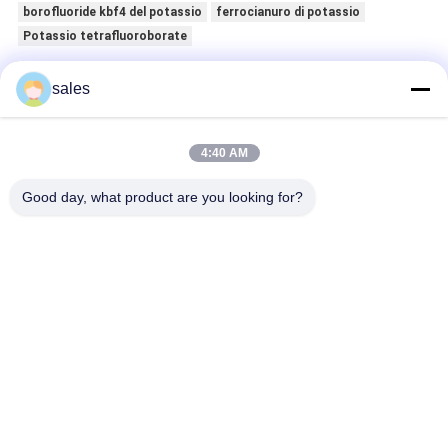
borofluoride kbf4 del potassio
ferrocianuro di potassio
Potassio tetrafluoroborate
sales
Ottieni il miglior prezzo per
4:40 AM
Potassio industriale
Fluorotitanate K2TiF6 CAS 16919-
27-0 del grado di materia prima
Good day, what product are you looking for?
Continua
Saldi di fluoro
Il fluoborato di potassio KBF4 per l'incisione della consistenza
delle leghe di alluminio
Polvere bianca di fluoborato di potassio KBF4 per l'incisione di
leghe di alluminio