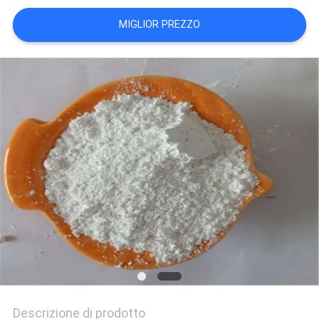
PREVENTIVO
MIGLIOR PREZZO
MAPPA
DEL
SITO
POLITICA
SULLA
RISERVATEZZA
Descrizione di prodotto