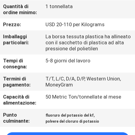
ALLA
Quantità di
1 tonnellata
ordine minimo:
FABBRICA
Prezzo:
USD 20-110 per Kilograms
CONTROLLO
Imballaggi
La borsa tessuta plastica ha allineato
DELLA
particolari:
con il sacchetto di plastica ad alta
pressione del polietilen
QUALITÀ
Tempi di
5-8 giorni del lavoro
consegna:
CONTATTACI
Termini di
T/T, L/C, D/A, D/P, Western Union,
pagamento:
MoneyGram
NOTIZIE
Capacità di
50 Metric Ton/tonnellate al mese
alimentazione:
CASI
Punto
,
fluoruro del potassio del kf
culminante:
polvere del cloruro di potassio
CHIEDI UN