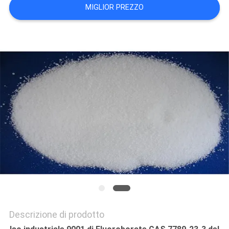
PREVENTIVO
MIGLIOR PREZZO
MAPPA
DEL
SITO
POLITICA
SULLA
RISERVATEZZA
Descrizione di prodotto