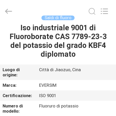
Jiaozuo
Eversim
Imp.&Exp.Co.,Ltd.
All
Rights
Saldi di fluoro
Reserved.
Iso industriale 9001 di
CASA.
Fluoroborate CAS 7789-23-3
PRODOTTI
del potassio del grado KBF4
diplomato
VIDEO
Luogo di
Città di Jiaozuo, Cina
origine:
SU
DI
Marca:
EVERSIM
NOI
Certificazione:
ISO 9001
Numero di
Fluoruro di potassio
VISITA
modello: