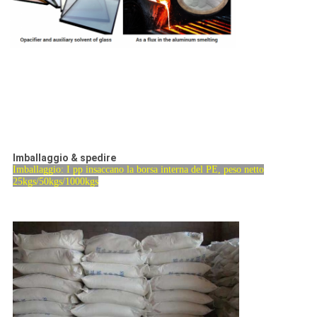
Imballaggio & spedire
Imballaggio: I pp insaccano la borsa interna del PE, peso netto
25kgs/50kgs/1000kgs