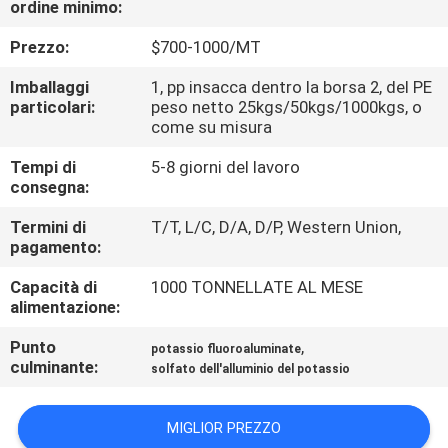
ordine minimo:
ALLA
FABBRICA
Prezzo:
$700-1000/MT
Imballaggi
1, pp insacca dentro la borsa 2, del PE
CONTROLLO
particolari:
peso netto 25kgs/50kgs/1000kgs, o
come su misura
DELLA
Tempi di
5-8 giorni del lavoro
QUALITÀ
consegna:
Termini di
T/T, L/C, D/A, D/P, Western Union,
CONTATTACI
pagamento:
Capacità di
1000 TONNELLATE AL MESE
NOTIZIE
alimentazione:
Punto
,
potassio fluoroaluminate
CASI
culminante:
solfato dell'alluminio del potassio
CHIEDI UN
MIGLIOR PREZZO