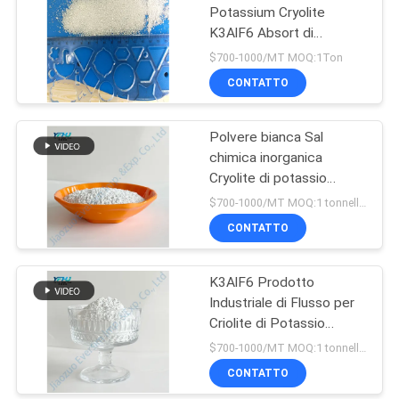
Potassium Cryolite
K3AlF6 Absort di
alluminio
$700-1000/MT MOQ:1Ton
CONTATTO
Polvere bianca Sal
chimica inorganica
Cryolite di potassio
K3AlF6
$700-1000/MT MOQ:1 tonnellata
CONTATTO
K3AlF6 Prodotto
Industriale di Flusso per
Criolite di Potassio
Cristallina
$700-1000/MT MOQ:1 tonnellata
CONTATTO