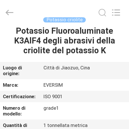
Jiaozuo
Eversim
Imp.&Exp.Co.,Ltd.
All
Rights
Potassio criolite
Reserved.
Potassio Fluoroaluminate
CASA.
K3AlF4 degli abrasivi della
PRODOTTI
criolite del potassio K
VIDEO
Luogo di
Città di Jiaozuo, Cina
origine:
SU
Marca:
EVERSIM
DI
Certificazione:
ISO 9001
NOI
Numero di
grade1
modello:
VISITA
Quantità di
1 tonnellata metrica