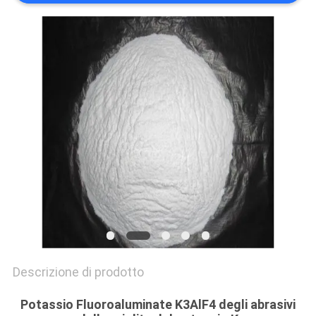
PREVENTIVO
MAPPA
DEL
SITO
POLITICA
SULLA
RISERVATEZZA
Descrizione di prodotto
Potassio Fluoroaluminate K3AlF4 degli abrasivi