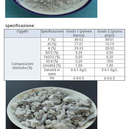
specificazione:
Oggetti
Specificazione
Grado 1 (polvere
Grado 2 (grumo
bianca)
grigio)
F (%)
49-53
49-51
Al (%)
17-21
15-19
K (%)
29-33
28-32
SiO2 (%)
0,20
0,50
Fe2O3 (%)
0,05
0,20
SO4 (%)
0,20
.050
Composizioni
Umidità (%)
1,00
1,00
chimiche (%)
Densità in
0.6-1.0g/L
0.6-1.0g/L
serie
PH
6.0-6.5
6.0-6.5