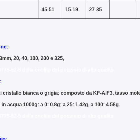
45-51
15-19
27-35
ne:
3mm, 20, 40, 100, 200 e 325,
775-52-5 della criolite del potassio di alta qualità
:
i cristallo bianca o grigia; composto da KF-AlF3, tasso mole
à in acqua 1000g: a 0: 0.8g; a 25: 1.42g, a 100: 4.58g.
775-52-5 della criolite del potassio di alta qualità
io: