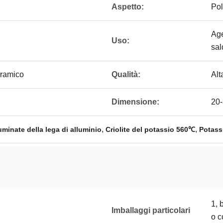
Aspetto:
Pol
Age
Uso:
sal
eramico
Qualità:
Alt
Dimensione:
20
,
,
minate della lega di alluminio
Criolite del potassio 560℃
Potass
1, 
Imballaggi particolari
o c