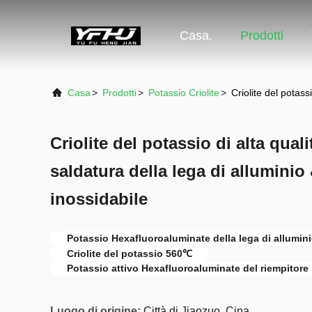
Casa.
Prodotti
Casa
>
Prodotti
>
Potassio Criolite
>
Criolite del potass
Criolite del potassio di alta qual
saldatura della lega di alluminio 
inossidabile
Potassio Hexafluoroaluminate della lega di allumin
Criolite del potassio 560℃
Potassio attivo Hexafluoroaluminate del riempitore
Luogo di origine:
Città di Jiaozuo, Cina