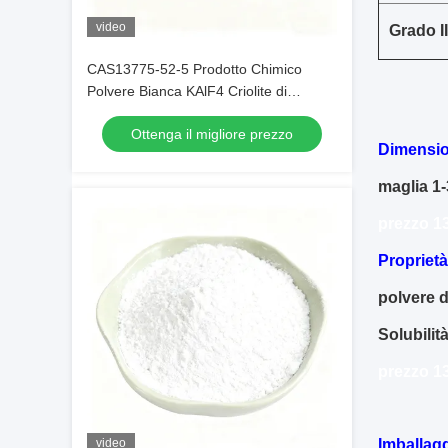
video
Grado II
CAS13775-52-5 Prodotto Chimico
Polvere Bianca KAlF4 Criolite di
Potassio - Sbloccando il Potenziale
Ottenga il migliore prezzo
nelle Industrie Chimiche
Dimensio
maglia 1-
prezzo 13
Proprietà
polvere d
Solubilit
prezzo 13
video
Imballagg