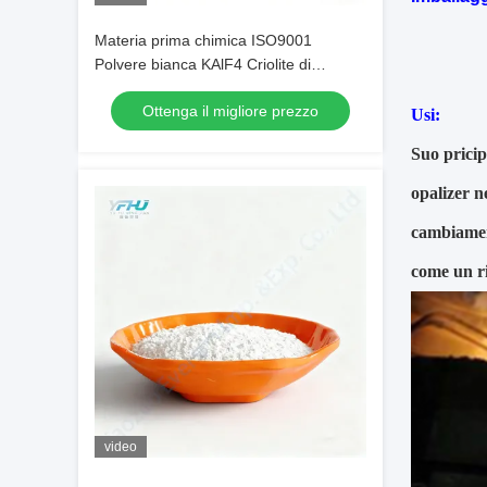
Materia prima chimica ISO9001
Polvere bianca KAlF4 Criolite di
potassio per l'ottimizzazione dei
Ottenga il migliore prezzo
rivestimenti metallici
Usi:
Suo pricip
opalizer n
cambiament
come un ri
video