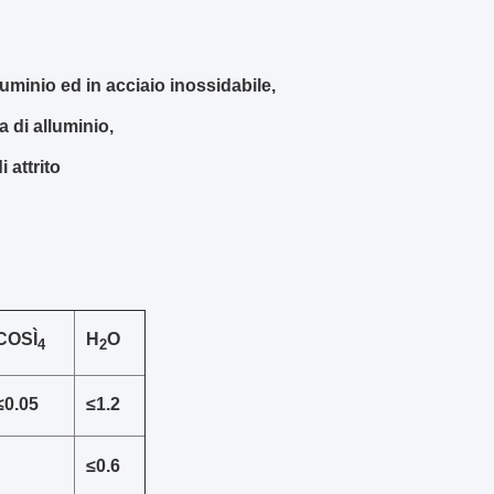
uminio ed in acciaio inossidabile,
 di alluminio,
 attrito
COSÌ
H
O
4
2
≤0.05
≤1.2
≤0.6