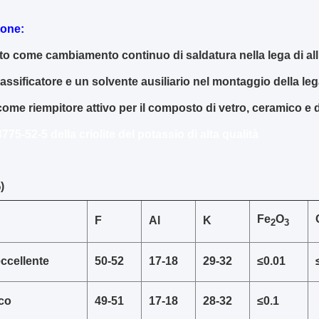
ione:
ato come cambiamento continuo di saldatura nella lega di all
ssificatore e un solvente ausiliario nel montaggio della lega
ome riempitore attivo per il composto di vetro, ceramico e di
775-52-5 della criolite del potassio di alta qualità
)
Fe
O
F
Al
K
2
3
ccellente
50-52
17-18
29-32
≤0.01
ico
49-51
17-18
28-32
≤0.1