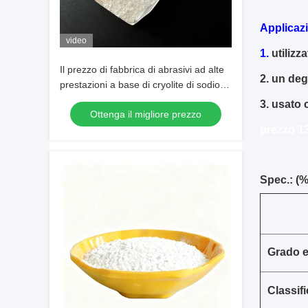
Applicaz
video
1.
utilizz
Il prezzo di fabbrica di abrasivi ad alte
2.
un dega
prestazioni a base di cryolite di sodio
bianco puro per la produzione
3.
usato c
Ottenga il migliore prezzo
industriale
prezzo 13
Spec.: (%
Grado e
Classif