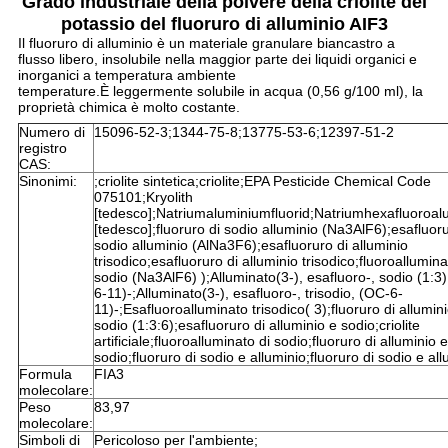
Grado industriale della polvere della criolite del
potassio del fluoruro di alluminio AIF3
Il fluoruro di alluminio è un materiale granulare biancastro a
flusso libero, insolubile nella maggior parte dei liquidi organici e
inorganici a temperatura ambiente
temperature.È leggermente solubile in acqua (0,56 g/100 ml), la
proprietà chimica è molto costante.
Numero di
15096-52-3;1344-75-8;13775-53-6;12397-51-2
registro
CAS:
Sinonimi:
;criolite sintetica;criolite;EPA Pesticide Chemical Code
075101;Kryolith
[tedesco];Natriumaluminiumfluorid;Natriumhexafluoroal
[tedesco];fluoruro di sodio alluminio (Na3AlF6);esafluoru
sodio alluminio (AlNa3F6);esafluoruro di alluminio
trisodico;esafluoruro di alluminio trisodico;fluoroallumina
sodio (Na3AlF6) );Alluminato(3-), esafluoro-, sodio (1:3
6-11)-;Alluminato(3-), esafluoro-, trisodio, (OC-6-
11)-;Esafluoroalluminato trisodico( 3);fluoruro di allumin
sodio (1:3:6);esafluoruro di alluminio e sodio;criolite
artificiale;fluoroalluminato di sodio;fluoruro di alluminio e
sodio;fluoruro di sodio e alluminio;fluoruro di sodio e all
Formula
FIA3
molecolare:
Peso
83,97
molecolare:
Simboli di
Pericoloso per l'ambiente;