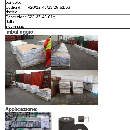
pericolo:
Codici di
R20/22-48/23/25-51/53:;
rischio:
Descrizione
S22-37-45-61:;
della
sicurezza:
Imballaggio:
Applicazione: