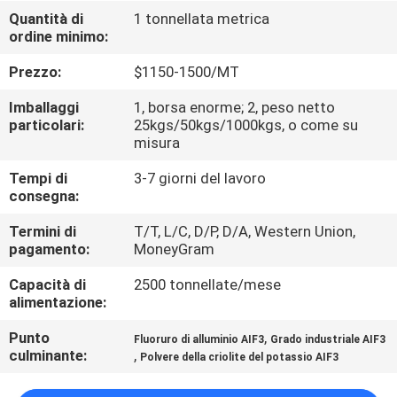
ALLA
Quantità di
1 tonnellata metrica
ordine minimo:
FABBRICA
Prezzo:
$1150-1500/MT
CONTROLLO
Imballaggi
1, borsa enorme; 2, peso netto
DELLA
particolari:
25kgs/50kgs/1000kgs, o come su
misura
QUALITÀ
Tempi di
3-7 giorni del lavoro
consegna:
CONTATTACI
Termini di
T/T, L/C, D/P, D/A, Western Union,
pagamento:
MoneyGram
NOTIZIE
Capacità di
2500 tonnellate/mese
alimentazione:
CASI
Punto
,
Fluoruro di alluminio AIF3
Grado industriale AIF3
culminante:
,
Polvere della criolite del potassio AIF3
CHIEDI UN