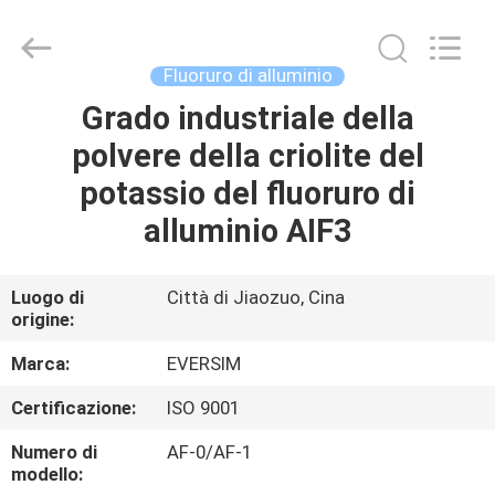
Jiaozuo
Eversim
Imp.&Exp.Co.,Ltd.
All
Rights
Fluoruro di alluminio
Reserved.
Grado industriale della
CASA.
polvere della criolite del
PRODOTTI
potassio del fluoruro di
alluminio AIF3
VIDEO
Luogo di
Città di Jiaozuo, Cina
origine:
SU
DI
Marca:
EVERSIM
NOI
Certificazione:
ISO 9001
Numero di
AF-0/AF-1
VISITA
modello: