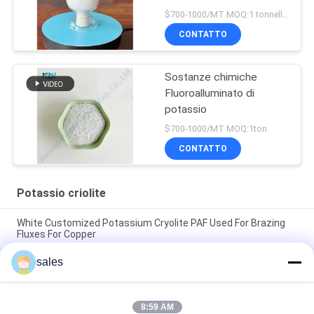
$700-1000/MT MOQ:1 tonnellata
CONTATTO
Sostanze chimiche
Fluoroalluminato di
potassio
$700-1000/MT MOQ:1ton
CONTATTO
Potassio criolite
White Customized Potassium Cryolite PAF Used For Brazing
Fluxes For Copper
sales
Il prezzo di fabbrica di abrasivi ad alte prestazioni a base di
cryolite di sodio bianco puro per la produzione industriale
CAS13775-52-5 Prodotto Chimico Polvere Bianca KAlF4
8:59 AM
Criolite di Potassio - Sbloccando il Potenziale nelle Industrie