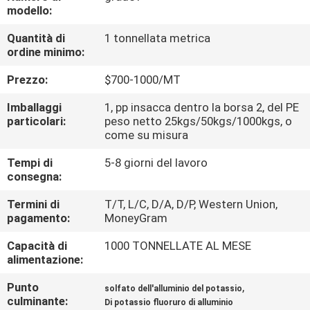
ALLA
modello:
FABBRICA
Quantità di
1 tonnellata metrica
ordine minimo:
CONTROLLO
Prezzo:
$700-1000/MT
DELLA
Imballaggi
1, pp insacca dentro la borsa 2, del PE
QUALITÀ
particolari:
peso netto 25kgs/50kgs/1000kgs, o
come su misura
Tempi di
5-8 giorni del lavoro
CONTATTACI
consegna:
Termini di
T/T, L/C, D/A, D/P, Western Union,
NOTIZIE
pagamento:
MoneyGram
Capacità di
1000 TONNELLATE AL MESE
CASI
alimentazione:
Punto
,
solfato dell'alluminio del potassio
CHIEDI UN
culminante:
Di potassio fluoruro di alluminio