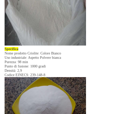
Specifica
Nome prodotto Criolite: Colore Bianco
Uso industriale: Aspetto Polvere bianca
Purezza: 98 min
Punto di fusione: 1000 gradi
Densità: 2,9
Codice EINECS: 239-148-8