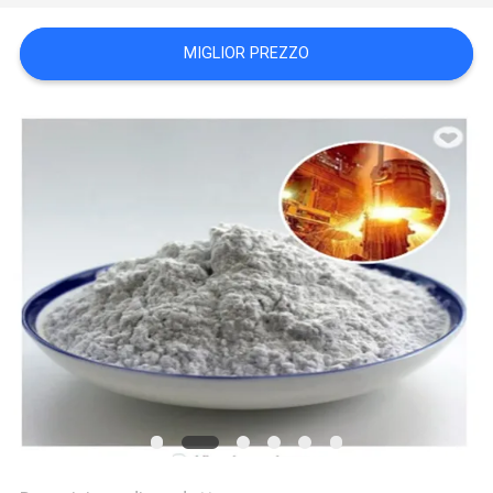
PREVENTIVO
MIGLIOR PREZZO
MAPPA
DEL
SITO
POLITICA
SULLA
RISERVATEZZA