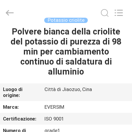
Jiaozuo
Eversim
Imp.&Exp.Co.,Ltd.
All
Rights
Potassio criolite
Reserved.
Polvere bianca della criolite
CASA.
del potassio di purezza di 98
PRODOTTI
min per cambiamento
continuo di saldatura di
VIDEO
alluminio
SU
Luogo di
Città di Jiaozuo, Cina
origine:
DI
NOI
Marca:
EVERSIM
Certificazione:
ISO 9001
VISITA
Numero di
grade1