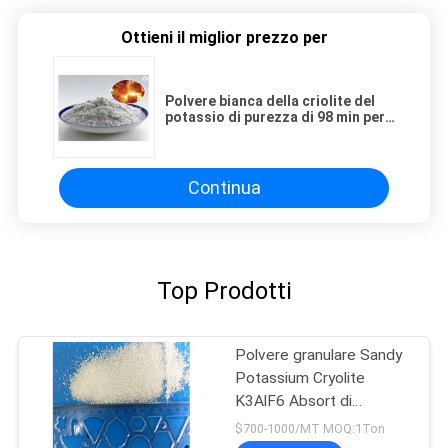
Ottieni il miglior prezzo per
Polvere bianca della criolite del
potassio di purezza di 98 min per
cambiamento continuo di
saldatura di alluminio
Continua
Top Prodotti
Polvere granulare Sandy
Potassium Cryolite
K3AlF6 Absort di
alluminio
$700-1000/MT MOQ:1Ton