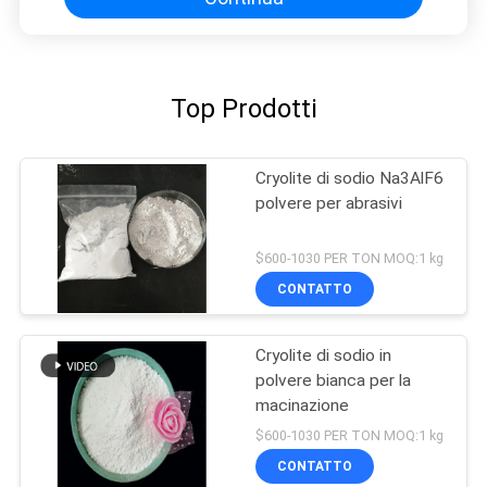
Top Prodotti
Cryolite di sodio Na3AlF6
polvere per abrasivi
$600-1030 PER TON MOQ:1 kg
CONTATTO
Cryolite di sodio in
polvere bianca per la
macinazione
$600-1030 PER TON MOQ:1 kg
CONTATTO