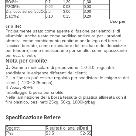
SO4%≤
0,7
1,20
1,30
P2O5%≤
0,02
0,03
0,03
Dia fuoco sul ≤
di
550
Oc
2,5
3,00
3,00
CaO%≤
0,10
0,15
0,20
Uso per
criolite:
Pricipalmente usato come agente di fusione per elettrolisi di
alluminio; anche usato come additivo antiusura per i prodotti
abrasivi; come cambiamento continuo per la lega del ferro e
l'acciaio bordato, come eliminatore del residuo e del deoxidizer
per fondere, come emulsionante per smalto, come opacizzante
per ecc. di vetro.
Nota per criolite
1.
Gamma molecolare di proporzione: 1.0-3.0, regolabile
soddisfare le esigenze differenti dei clienti;
2. La finezza può essere regolato per soddisfare le esigenze dei
clienti (- 120~-325mesh);
3. Assay≥99%.
Imballaggio & peso per criolite
Nella laminazione della borsa tessuta di plastica allineata con il
film plastico, pesi netti 25kg, 50kg, 1000kg/bag.
Specificazione Refere
Oggetti
Risultati di analisi
Dati
F%≥
53,5
52-55