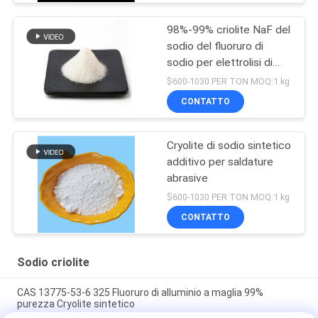
98%-99% criolite NaF del
sodio del fluoruro di
sodio per elettrolisi di
alluminio
$600-1030 PER TON MOQ:1 kg
CONTATTO
Cryolite di sodio sintetico
additivo per saldature
abrasive
$600-1030 PER TON MOQ:1 kg
CONTATTO
Sodio criolite
CAS 13775-53-6 325 Fluoruro di alluminio a maglia 99%
purezza Cryolite sintetico