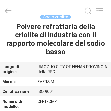
Jiaozuo
Eversim
Imp.&Exp.Co.,Ltd.
All
Rights
Sodio criolite
Reserved.
Polvere refrattaria della
CASA.
criolite di industria con il
PRODOTTI
rapporto molecolare del sodio
basso
VIDEO
Luogo di
JIAOZUO CITY OF HENAN PROVINCIA
origine:
della RPC
SU
DI
Marca:
EVERSIM
NOI
Certificazione:
ISO 9001
Numero di
CH-1/CM-1
VISITA
modello: