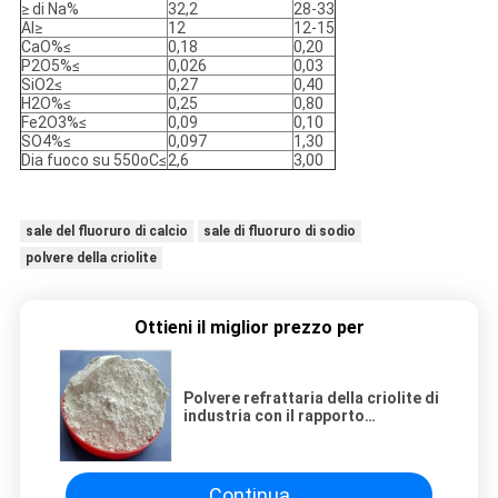
≥ di Na%
32,2
28-33
Al≥
12
12-15
CaO%≤
0,18
0,20
P2O5%≤
0,026
0,03
SiO2≤
0,27
0,40
H2O%≤
0,25
0,80
Fe2O3%≤
0,09
0,10
SO4%≤
0,097
1,30
Dia fuoco su 550oC≤
2,6
3,00
sale del fluoruro di calcio
sale di fluoruro di sodio
polvere della criolite
Ottieni il miglior prezzo per
Polvere refrattaria della criolite di
industria con il rapporto
molecolare del sodio basso
Continua