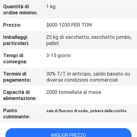
ALLA
Quantità di
1 kg
ordine minimo:
FABBRICA
Prezzo:
$600-1030 PER TON
CONTROLLO
Imballaggi
25 kg di sacchetto, sacchetto jumbo,
DELLA
particolari:
pallet
QUALITÀ
Tempi di
3-15 giorni
consegna:
CONTATTACI
Termini di
30% T/T in anticipo, saldo basato su
pagamento:
diverse condizioni commerciali
Capacità di
2000 tonnellate al mese
NOTIZIE
alimentazione:
Punto
,
sale di fluoruro di sodio
polvere della criolite
CASI
culminante:
CHIEDI UN
MIGLIOR PREZZO