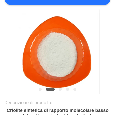
PREVENTIVO
MAPPA
DEL
SITO
POLITICA
SULLA
RISERVATEZZA
Descrizione di prodotto
Criolite sintetica di rapporto molecolare basso