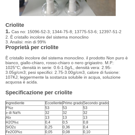
Criolite
1.
Cas no: 15096-52-3; 1344-75-8; 13775-53-6; 12397-51-2
2. È cristallo incolore del sistema monoclino
3. Analisi: min di 99%
Proprietà per criolite
È cristallo incolore del sistema monoclino. il prodotto Non puro è
bianco, giallo-chiaro, rosso-chiaro o nero grigiastro. M.P.:
1025°C; densità in serie: 0.6-1.0g/L, densità vera: 2.95-
3.05g/cm3; pesi specifici: 2.75-3.00g/cm3, calore di fusione:
107KJ; leggermente la sostanza solubile in acqua, soluzione
acquosa è acida.
Specificazione per criolite
Ingrediente
Eccellente
Primo grado
Secondo grado
F%≥
53
53
53
≥ di Na%
32
32
32
Al≥
13
13
13
H2O%≤
0,4
0,5
0,8
SiO2≤
0,25
0,36
0,4
Fe2O3%≤
0,05
0,08
0,10