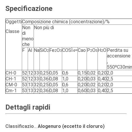
Specificazione
Oggetti
Composizione chimica (concentrazione)/%
Non
Non più di
Classe
di
meno
che
F
Al
Na
SiO
Fe
O
COSÌ
=
Cao
P
O
H
O
Perdita su
2
2
3
4
2
5
2
accensione
,
550ºC30mi
CH-0
52
12
33
0,25
0,05
0,6
0,15
0,02
0,20
2,0
CH-1
52
12
33
0,36
0,08
1,0
0,20
0,03
0,40
2,5
CM-0
53
13
32
0,25
0,05
0,6
0,20
0,02
0,20
2,0
Cm-1
53
13
32
0,36
0,08
1,0
0,60
0,03
0,40
2,5
Dettagli rapidi
Alogenuro (eccetto il cloruro)
Classificazione: