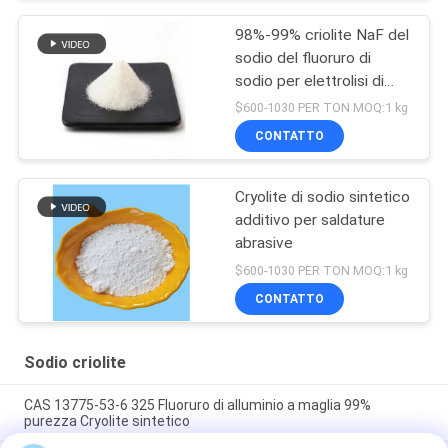
98%-99% criolite NaF del
sodio del fluoruro di
sodio per elettrolisi di
alluminio
$600-1030 PER TON MOQ:1 kg
CONTATTO
Cryolite di sodio sintetico
additivo per saldature
abrasive
$600-1030 PER TON MOQ:1 kg
CONTATTO
Sodio criolite
CAS 13775-53-6 325 Fluoruro di alluminio a maglia 99%
purezza Cryolite sintetico