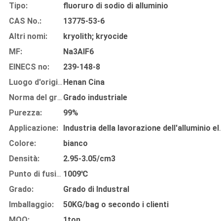
Tipo:
fluoruro di sodio di alluminio
CAS No.:
13775-53-6
Altri nomi:
kryolith; kryocide
MF:
Na3AIF6
EINECS no:
239-148-8
Henan Cina
Luogo d'origine:
Grado industriale
Norma del grado:
Purezza:
99%
Applicazione:
Industria della lavorazio
Colore:
bianco
Densità:
2.95-3.05/cm3
1009℃
Punto di fusione:
Grado:
Grado di Industral
Imballaggio:
50KG/bag o secondo i clienti
MOQ:
1ton