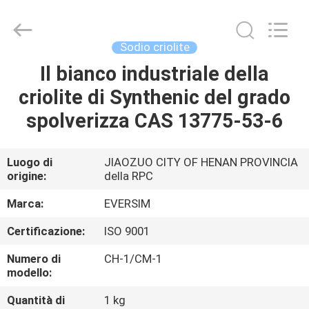
Jiaozuo
Eversim
Imp.&Exp.Co.,Ltd.
All
Rights
Sodio criolite
Reserved.
Il bianco industriale della
CASA.
criolite di Synthenic del grado
PRODOTTI
spolverizza CAS 13775-53-6
VIDEO
Luogo di
JIAOZUO CITY OF HENAN PROVINCIA
origine:
della RPC
SU
Marca:
EVERSIM
DI
Certificazione:
ISO 9001
NOI
Numero di
CH-1/CM-1
modello:
VISITA
Quantità di
1 kg