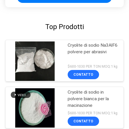
Top Prodotti
Cryolite di sodio Na3AlF6
polvere per abrasivi
$600-1030 PER TON MOQ:1 kg
CONTATTO
Cryolite di sodio in
polvere bianca per la
macinazione
$600-1030 PER TON MOQ:1 kg
CONTATTO