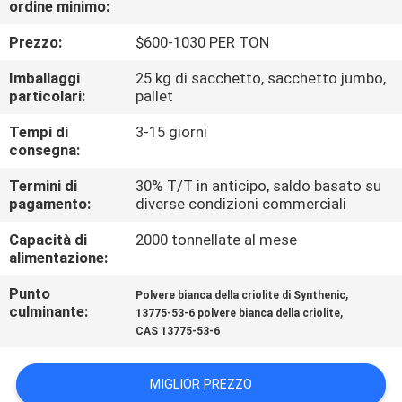
ordine minimo:
ALLA
FABBRICA
Prezzo:
$600-1030 PER TON
Imballaggi
25 kg di sacchetto, sacchetto jumbo,
CONTROLLO
particolari:
pallet
DELLA
Tempi di
3-15 giorni
consegna:
QUALITÀ
Termini di
30% T/T in anticipo, saldo basato su
pagamento:
diverse condizioni commerciali
CONTATTACI
Capacità di
2000 tonnellate al mese
alimentazione:
NOTIZIE
Punto
,
Polvere bianca della criolite di Synthenic
culminante:
,
13775-53-6 polvere bianca della criolite
CASI
CAS 13775-53-6
CHIEDI UN
MIGLIOR PREZZO