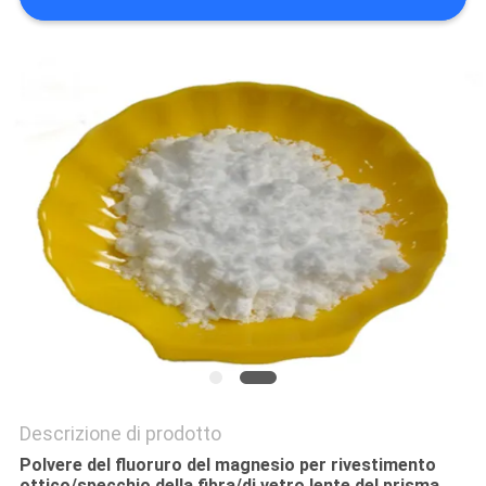
PREVENTIVO
MAPPA
DEL
SITO
POLITICA
SULLA
RISERVATEZZA
Descrizione di prodotto
Polvere del fluoruro del magnesio per rivestimento
ottico/specchio della fibra/di vetro lente del prisma