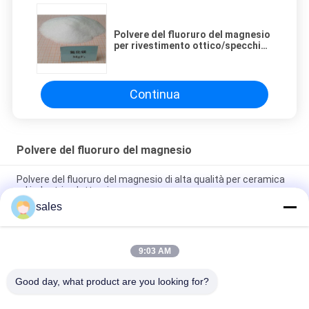
Polvere del fluoruro del magnesio
per rivestimento ottico/specchio
della fibra/di vetro lente del
prisma
Continua
Polvere del fluoruro del magnesio
Polvere del fluoruro del magnesio di alta qualità per ceramica
ed industria elettronica
sales
99,99% approvazione di iso 9001 del composto inorganico
della polvere del fluoruro del magnesio MgF2
9:03 AM
No. ottico su misura 7783-40-6 del fluoruro Mgf2 CAS del
magnesio del grado
Good day, what product are you looking for?
Categorie popolari
Tutti