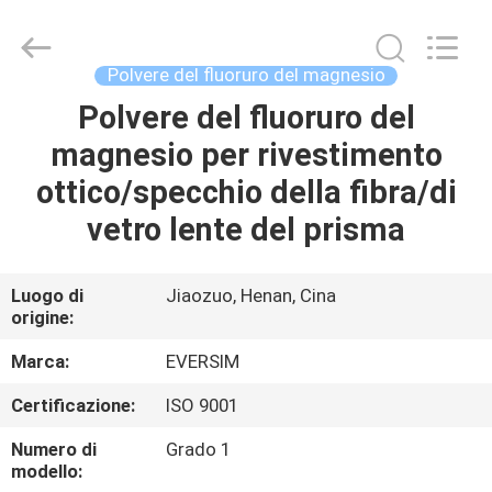
Jiaozuo
Eversim
Imp.&Exp.Co.,Ltd.
All
Rights
Polvere del fluoruro del magnesio
Reserved.
Polvere del fluoruro del
CASA.
magnesio per rivestimento
PRODOTTI
ottico/specchio della fibra/di
vetro lente del prisma
VIDEO
Luogo di
Jiaozuo, Henan, Cina
origine:
SU
DI
Marca:
EVERSIM
NOI
Certificazione:
ISO 9001
Numero di
Grado 1
VISITA
modello: