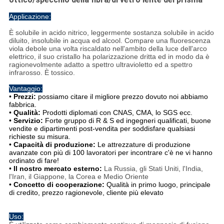
Applicazione:
È solubile in acido nitrico, leggermente sostanza solubile in acido
diluito, insolubile in acqua ed alcool. Compare una fluorescenza
viola debole una volta riscaldato nell'ambito della luce dell'arco
elettrico, il suo cristallo ha polarizzazione dritta ed in modo da è
ragionevolmente adatto a spettro ultravioletto ed a spettro
infrarosso. È tossico.
Vantaggio:
•
Prezzi:
possiamo citare il migliore prezzo dovuto noi abbiamo
fabbrica.
•
Qualità:
Prodotti diplomati con CNAS, CMA, lo SGS ecc.
•
Servizio:
Forte gruppo di R & S ed ingegneri qualificati, buone
vendite e dipartimenti post-vendita per soddisfare qualsiasi
richieste su misura.
•
Capacità di produzione:
Le attrezzature di produzione
avanzate con più di 100 lavoratori per incontrare c'è ne vi hanno
ordinato di fare!
•
Il nostro mercato esterno:
La Russia, gli Stati Uniti, l'India,
l'Iran, il Giappone, la Corea e Medio Oriente
•
Concetto di cooperazione:
Qualità in primo luogo, principale
di credito, prezzo ragionevole, cliente più elevato
Uso: