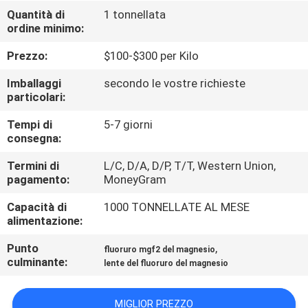
ALLA
Quantità di
1 tonnellata
ordine minimo:
FABBRICA
Prezzo:
$100-$300 per Kilo
CONTROLLO
Imballaggi
secondo le vostre richieste
DELLA
particolari:
QUALITÀ
Tempi di
5-7 giorni
consegna:
CONTATTACI
Termini di
L/C, D/A, D/P, T/T, Western Union,
pagamento:
MoneyGram
Capacità di
1000 TONNELLATE AL MESE
NOTIZIE
alimentazione:
Punto
,
fluoruro mgf2 del magnesio
CASI
culminante:
lente del fluoruro del magnesio
CHIEDI UN
MIGLIOR PREZZO