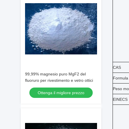
CAS
99,99% magnesio puro MgF2 del
Formula
fluoruro per rivestimento e vetro ottici
Peso mo
Ottenga il migliore prezzo
EINECS