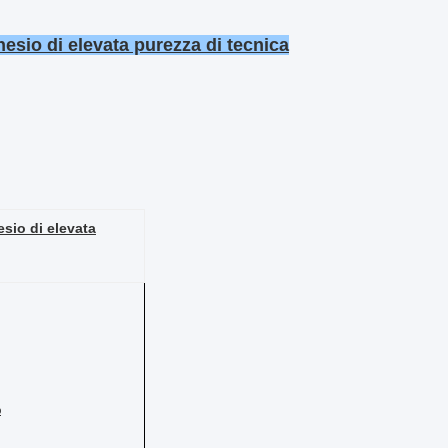
esio di elevata purezza di tecnica
sio di elevata
%