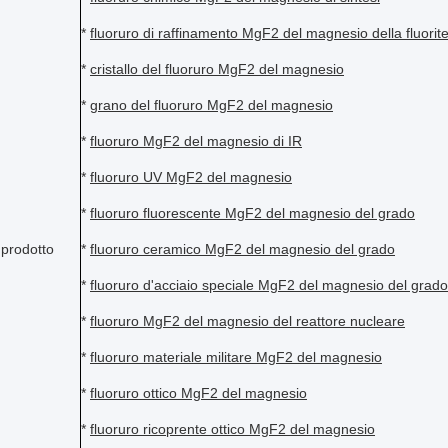
*
fluoruro
di raffinamento
MgF2 del magnesio della
fluorit
*
cristallo del fluoruro MgF2 del magnesio
*
grano del fluoruro MgF2 del magnesio
*
fluoruro MgF2 del magnesio di IR
*
fluoruro UV MgF2 del magnesio
*
fluoruro
fluorescente
MgF2 del magnesio del
grado
prodotto
*
fluoruro
ceramico
MgF2 del magnesio del
grado
*
fluoruro
d'acciaio speciale
MgF2 del magnesio del
grado
*
fluoruro MgF2 del magnesio del
reattore nucleare
*
fluoruro
materiale militare
MgF2 del magnesio
*
fluoruro
ottico
MgF2 del magnesio
*
fluoruro
ricoprente ottico
MgF2 del magnesio