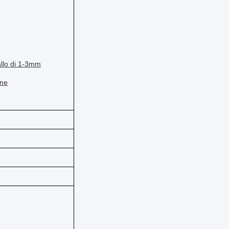
allo
di
1-3mm
ne