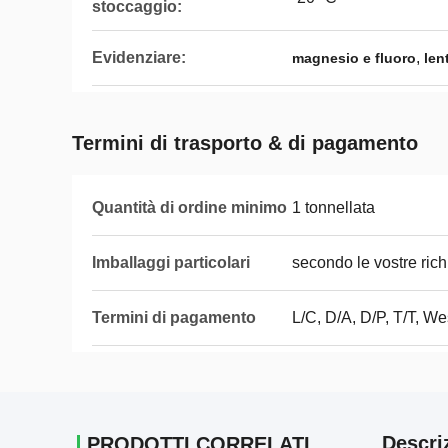
stoccaggio:
Evidenziare:
,
magnesio e fluoro
len
Termini di trasporto & di pagamento
Quantità di ordine minimo
1 tonnellata
Imballaggi particolari
secondo le vostre rich
Termini di pagamento
L/C, D/A, D/P, T/T, 
Descri
PRODOTTI CORRELATI