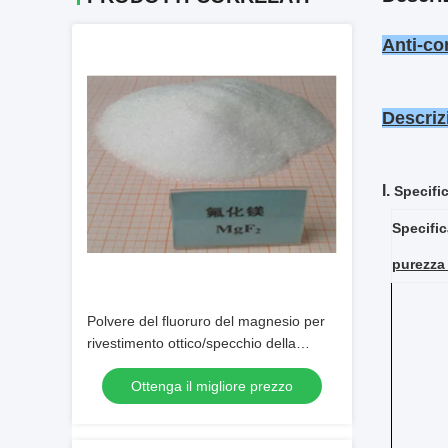
Anti-co
Descriz
I.
Specifi
Specifi
purezza 
Polvere del fluoruro del magnesio per
rivestimento ottico/specchio della
fibra/di vetro lente del prisma
Ottenga il migliore prezzo