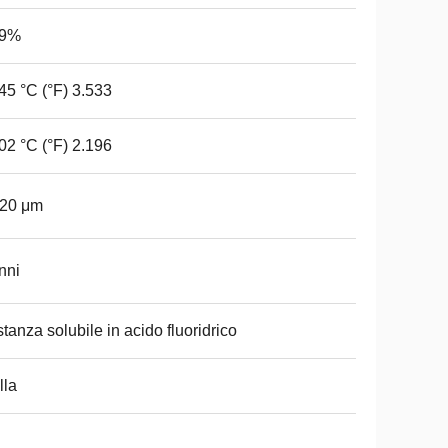
,9%
45 °C (°F) 3.533
02 °C (°F) 2.196
-20 μm
nni
tanza solubile in acido fluoridrico
lla