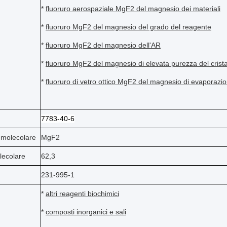
*
fluoruro
aerospaziale
MgF2 del magnesio dei
materiali
*
fluoruro MgF2 del magnesio del
grado
del
reagente
*
fluoruro MgF2 del magnesio dell'
AR
*
fluoruro MgF2
del
magnesio
di elevata purezza
del
crist
*
fluoruro
di vetro ottico
MgF2 del magnesio di
evaporazio
7783-40-6
 molecolare
MgF2
lecolare
62,3
231-995-1
*
altri reagenti biochimici
*
composti inorganici e sali