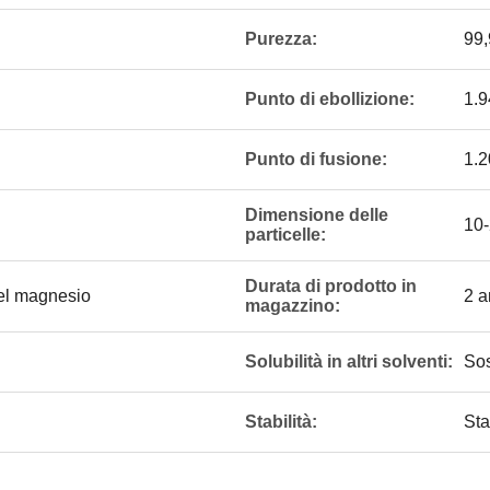
Purezza:
99
Punto di ebollizione:
1.9
Punto di fusione:
1.2
Dimensione delle
10
particelle:
Durata di prodotto in
del magnesio
2 a
magazzino:
Solubilità in altri solventi:
Sos
Stabilità:
Sta