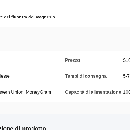
te del fluoruro del magnesio
Prezzo
$10
ieste
Tempi di consegna
5-7
Western Union, MoneyGram
Capacità di alimentazione
10
zione di prodotto