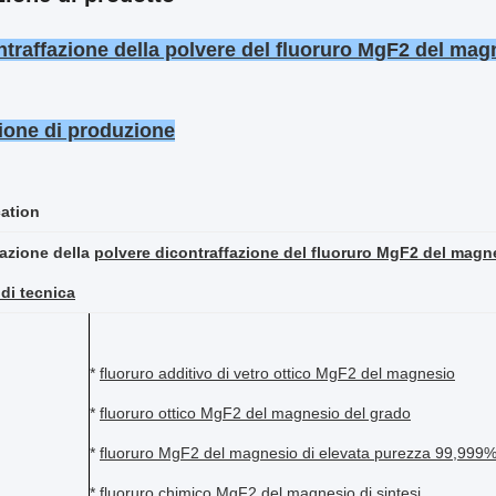
ntraffazione della polvere del fluoruro MgF2 del magn
ione di produzione
cation
cazione della
polvere dicontraffazione del fluoruro MgF2 del magne
di tecnica
*
fluoruro additivo di vetro ottico MgF2 del magnesio
*
fluoruro
ottico
MgF2 del magnesio del
grado
*
fluoruro MgF2
del
magnesio di
elevata purezza 99,999
*
fluoruro
chimico
MgF2 del magnesio di
sintesi