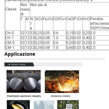
Non
Non più di
Classe
meno
di
F
Al
N
SiO
Fe
O
COSÌ
=
CaO
P
O
H
O
Perdita
2
2
3
4
2
5
2
/
all'accens
a
550ºC30m
CH-0
52
12
33
0,25
0,05
0.6
0,15
0.02
0,20
2.0
CH-1
52
12
33
0,36
0.08
1.0
0,20
0.03
0,40
2.5
CM-0
53
13
32
0,25
0,05
0.6
0,20
0.02
0,20
2.0
CM-1
53
13
32
0,36
0.08
1.0
0,60
0.03
0,40
2.5
Applicazione