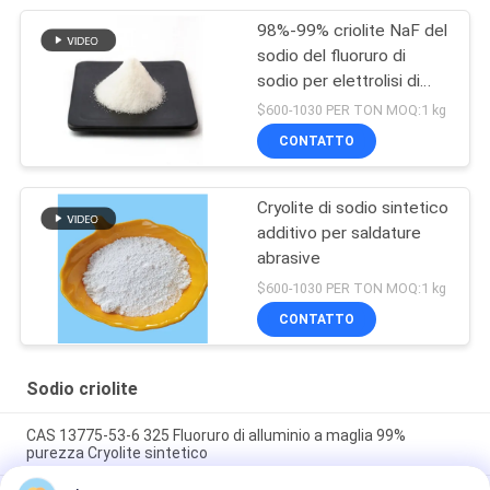
98%-99% criolite NaF del
sodio del fluoruro di
sodio per elettrolisi di
alluminio
$600-1030 PER TON MOQ:1 kg
CONTATTO
Cryolite di sodio sintetico
additivo per saldature
abrasive
$600-1030 PER TON MOQ:1 kg
CONTATTO
Sodio criolite
CAS 13775-53-6 325 Fluoruro di alluminio a maglia 99%
purezza Cryolite sintetico