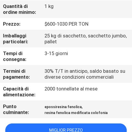
ALLA
Quantità di
1 kg
ordine minimo:
FABBRICA
Prezzo:
$600-1030 PER TON
CONTROLLO
Imballaggi
25 kg di sacchetto, sacchetto jumbo,
DELLA
particolari:
pallet
QUALITÀ
Tempi di
3-15 giorni
consegna:
CONTATTACI
Termini di
30% T/T in anticipo, saldo basato su
pagamento:
diverse condizioni commerciali
Capacità di
2000 tonnellate al mese
NOTIZIE
alimentazione:
Punto
,
epossiresina fenolica
CASI
culminante:
resina fenolica modificata colofonia
CHIEDI UN
MIGLIOR PREZZO