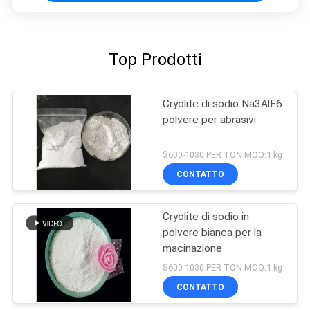
Top Prodotti
Cryolite di sodio Na3AlF6
polvere per abrasivi
$600-1030 PER TON MOQ:1 kg
CONTATTO
Cryolite di sodio in
polvere bianca per la
macinazione
$600-1030 PER TON MOQ:1 kg
CONTATTO