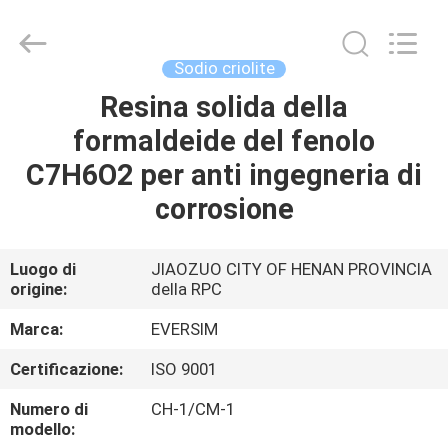
Jiaozuo
Eversim
Imp.&Exp.Co.,Ltd.
All
Rights
Sodio criolite
Reserved.
Resina solida della
CASA.
formaldeide del fenolo
PRODOTTI
C7H6O2 per anti ingegneria di
corrosione
VIDEO
Luogo di
JIAOZUO CITY OF HENAN PROVINCIA
origine:
della RPC
SU
DI
Marca:
EVERSIM
NOI
Certificazione:
ISO 9001
Numero di
CH-1/CM-1
VISITA
modello: