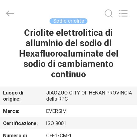
Jiaozuo
Eversim
Imp.&Exp.Co.,Ltd.
All
Rights
Sodio criolite
Reserved.
Criolite elettrolitica di
CASA.
alluminio del sodio di
PRODOTTI
Hexafluoroaluminate del
sodio di cambiamento
VIDEO
continuo
SU
Luogo di
JIAOZUO CITY OF HENAN PROVINCIA
origine:
della RPC
DI
NOI
Marca:
EVERSIM
Certificazione:
ISO 9001
VISITA
Numero di
CH-1/CM-1