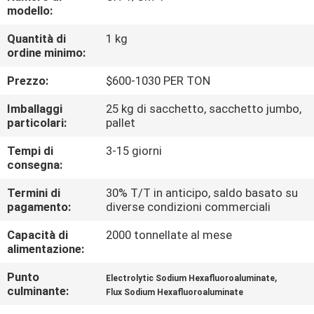
ALLA
modello:
FABBRICA
Quantità di
1 kg
ordine minimo:
CONTROLLO
Prezzo:
$600-1030 PER TON
DELLA
Imballaggi
25 kg di sacchetto, sacchetto jumbo,
QUALITÀ
particolari:
pallet
Tempi di
3-15 giorni
consegna:
CONTATTACI
Termini di
30% T/T in anticipo, saldo basato su
pagamento:
diverse condizioni commerciali
NOTIZIE
Capacità di
2000 tonnellate al mese
alimentazione:
CASI
Punto
,
Electrolytic Sodium Hexafluoroaluminate
culminante:
Flux Sodium Hexafluoroaluminate
CHIEDI UN