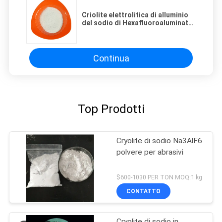
Criolite elettrolitica di alluminio
del sodio di Hexafluoroaluminate
del sodio di cambiamento
continuo
Continua
Top Prodotti
Cryolite di sodio Na3AlF6
polvere per abrasivi
$600-1030 PER TON MOQ:1 kg
CONTATTO
Cryolite di sodio in