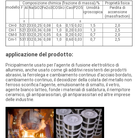
Composizione chimica (frazione di massa)/%
Proprietà fisica
modello
F
Al
Na
SiO2
Fe2o3
COSÌ
Cao
P2O5
Umidità
Perdita di
42
-
igroscopica
accensione
(massfraction)
≥
≤
CH-0
52
12
33
0,25
0,08
0,6
0,15
0,02
1,5
2,0
CH-1
52
12
33
0,36
0,08
1,0
0,20
0,03
1,3
2,5
CM-0
53
13
32
0,25
0,05
0,6
0,20
0,02
0,7
2,0
Cm-1
53
13
32
0,36
0,08
1,0
0,60
0,03
0,7
2,5
applicazione del prodotto:
Pricipalmente usato per l'agente di fusione elettrolitico di
alluminio, anche usato come gli additivi resistenti dei prodotti
abrasivi, la ferrolega e cambiamento continuo d'acciaio bordato,
cambiamento continuo, il deoxidizer della colata del metallo non
ferroso scorifica l'agente, emulsionante di smalto, il vetro,
agente bianco latteo, fonde i materiali di saldatura, il riempitore
ceramico, gli antiparassitari, gli antiparassitari ed altre imprese
delle industrie.