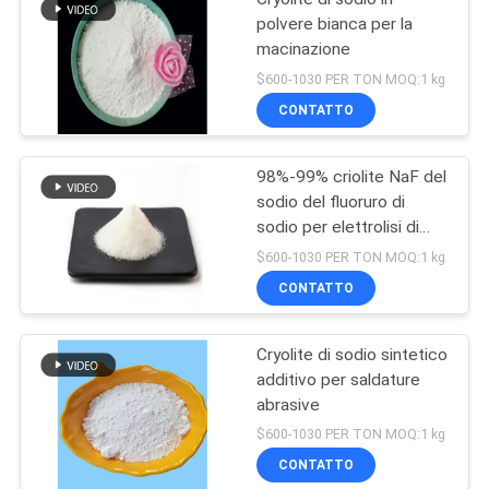
polvere bianca per la
macinazione
$600-1030 PER TON MOQ:1 kg
CONTATTO
98%-99% criolite NaF del
sodio del fluoruro di
sodio per elettrolisi di
alluminio
$600-1030 PER TON MOQ:1 kg
CONTATTO
Cryolite di sodio sintetico
additivo per saldature
abrasive
$600-1030 PER TON MOQ:1 kg
CONTATTO