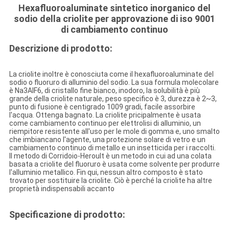
Hexafluoroaluminate sintetico inorganico del
sodio della criolite per approvazione di iso 9001
di cambiamento continuo
Descrizione di prodotto:
La criolite inoltre è conosciuta come il hexafluoroaluminate del
sodio o fluoruro di alluminio del sodio. La sua formula molecolare
è Na3AlF6, di cristallo fine bianco, inodoro, la solubilità è più
grande della criolite naturale, peso specifico è 3, durezza è 2~3,
punto di fusione è centigrado 1009 gradi, facile assorbire
l'acqua. Ottenga bagnato. La criolite pricipalmente è usata
come cambiamento continuo per elettrolisi di alluminio, un
riempitore resistente all'uso per le mole di gomma e, uno smalto
che imbiancano l'agente, una protezione solare di vetro e un
cambiamento continuo di metallo e un insetticida per i raccolti.
Il metodo di Corridoio-Heroult è un metodo in cui ad una colata
basata a criolite del fluoruro è usata come solvente per produrre
l'alluminio metallico. Fin qui, nessun altro composto è stato
trovato per sostituire la criolite. Ciò è perché la criolite ha altre
proprietà indispensabili accanto
Specificazione di prodotto: