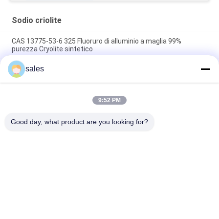
Sodio criolite
CAS 13775-53-6 325 Fluoruro di alluminio a maglia 99%
purezza Cryolite sintetico
sales
Oltre il grado 1000 di industriale di Mesh Sodium Cryolite CAS
13775-53-6
Peso molecolare 209,94 Cryolite di sodio Composto chimico
9:52 PM
insolubile in acqua Ideale per i processi di produzione
industriale
Good day, what product are you looking for?
Categorie popolari
Tutti
Sodio Criolite
Potassio Criolite
Fluoruro Di Alluminio
Saldi Di Fluoro