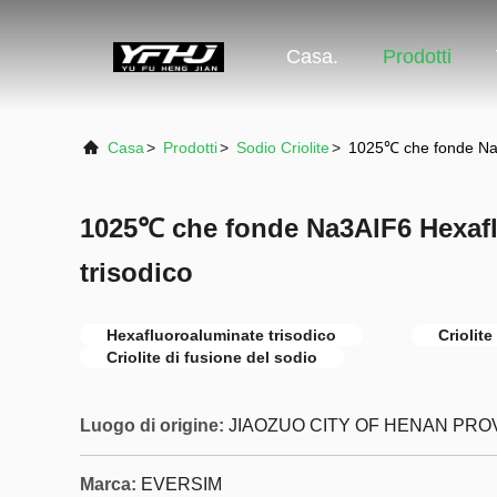
Casa.
Prodotti
Casa
>
Prodotti
>
Sodio Criolite
>
1025℃ che fonde Na3
1025℃ che fonde Na3AlF6 Hexaf
trisodico
Hexafluoroaluminate trisodico
Criolit
Criolite di fusione del sodio
Luogo di origine:
JIAOZUO CITY OF HENAN PROV
Marca:
EVERSIM