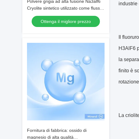
Polvere grigia ad alta fusione Na3alf6
industrie
Cryolite sintetico utilizzato come flusso
di elettroli­si dell'alluminio
Ottenga il migliore prezzo
Il fluorur
H3AlF6 po
la separaz
finito è 
rotazione
La crioli
Fornitura di fabbrica: ossido di
magnesio di alta qualità