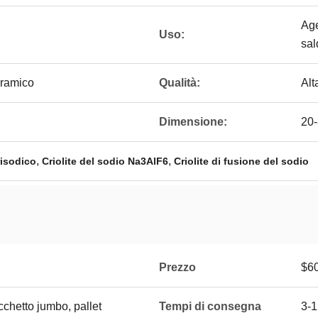
Age
Uso:
sal
eramico
Qualità:
Alt
Dimensione:
20
,
,
risodico
Criolite del sodio Na3AlF6
Criolite di fusione del sodio
Prezzo
$6
cchetto jumbo, pallet
Tempi di consegna
3-1