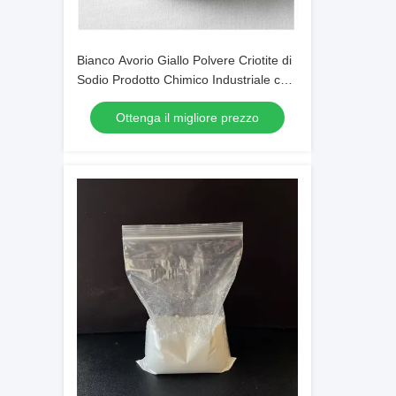
Bianco Avorio Giallo Polvere Criotite di
Sodio Prodotto Chimico Industriale con
Peso Molecolare 20994
Ottenga il migliore prezzo