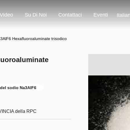
Video
Su Di Noi
Contattaci
Eventi
Italia
AlF6 Hexafluoroaluminate trisodico
luoroaluminate
e del sodio Na3AlF6
INCIA della RPC