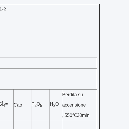
1-2
Perdita su
SÌ
=
P
O
H
O
Cao
accensione
4
2
5
2
, 550℃30min