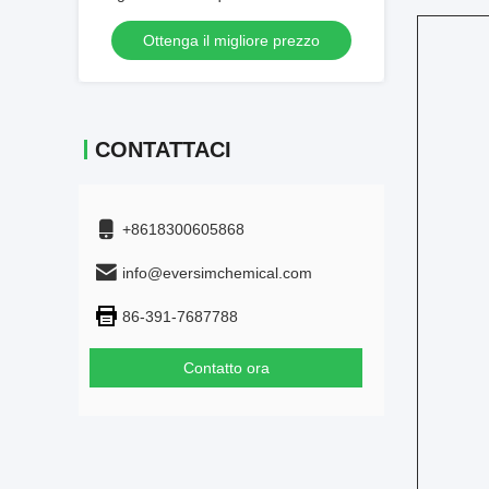
(customizzabile su richiesta)
Ottenga il migliore prezzo
CONTATTACI
+8618300605868
info@eversimchemical.com
86-391-7687788
Contatto ora