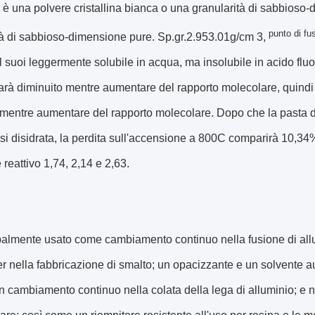
o è una polvere cristallina bianca o una granularità di sabbioso
punto di fu
tà di sabbioso-dimensione pure. Sp.gr.2.953.01g/cm 3,
 suoi leggermente solubile in acqua, ma insolubile in acido fluor
sarà diminuito mentre aumentare del rapporto molecolare, quindi 
mentre aumentare del rapporto molecolare. Dopo che la pasta di c
e si disidrata, la perdita sull'accensione a 800C comparirà 10,
reattivo 1,74, 2,14 e 2,63.
palmente usato come cambiamento continuo nella fusione di allum
r nella fabbricazione di smalto; un opacizzante e un solvente ausi
un cambiamento continuo nella colata della lega di alluminio; e n