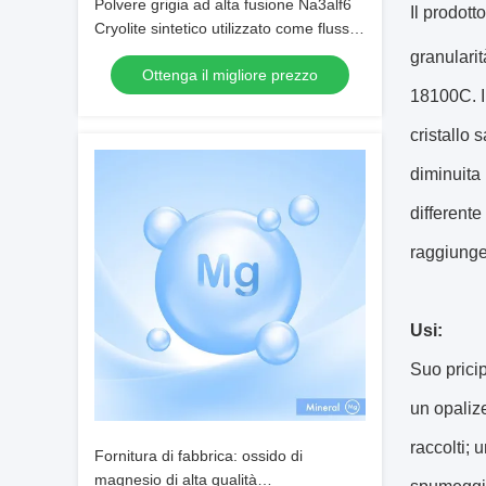
Polvere grigia ad alta fusione Na3alf6
Il prodott
Cryolite sintetico utilizzato come flusso
di elettroli­si dell'alluminio
granulari
Ottenga il migliore prezzo
18100C. Il
cristallo 
diminuita 
different
raggiunge 
Usi:
Suo prici
un opalize
raccolti; 
Fornitura di fabbrica: ossido di
magnesio di alta qualità