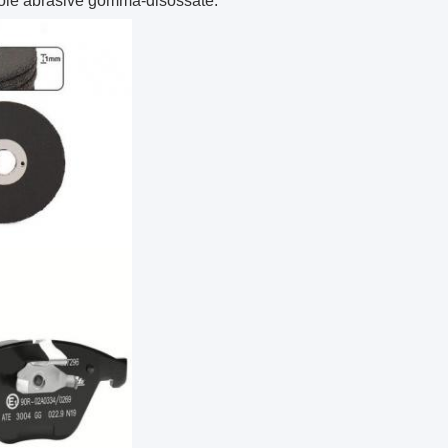
 mole abrasive gomma-disossate.