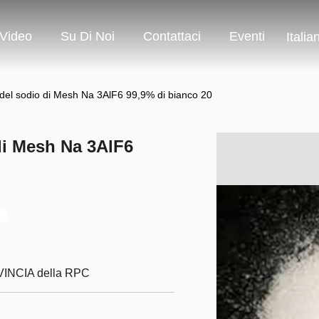
Video
Su Di Noi
Contattaci
Eventi
Italia
o del sodio di Mesh Na 3AlF6 99,9% di bianco 20
di Mesh Na 3AlF6
INCIA della RPC