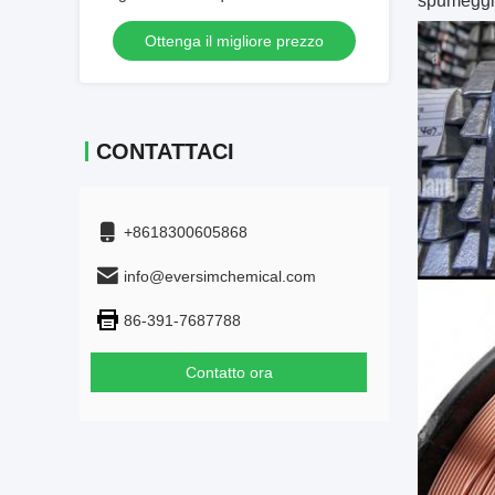
spumeggia
(customizzabile su richiesta)
Ottenga il migliore prezzo
CONTATTACI
+8618300605868
info@eversimchemical.com
86-391-7687788
Contatto ora