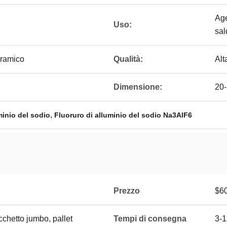
Age
Uso:
sal
eramico
Qualità:
Alt
Dimensione:
20
,
minio del sodio
Fluoruro di alluminio del sodio Na3AlF6
Prezzo
$6
cchetto jumbo, pallet
Tempi di consegna
3-1