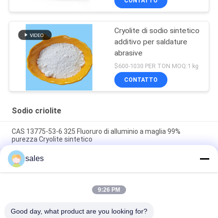
CONTATTO
Cryolite di sodio sintetico
additivo per saldature
abrasive
$600-1030 PER TON MOQ:1 kg
CONTATTO
Sodio criolite
CAS 13775-53-6 325 Fluoruro di alluminio a maglia 99%
purezza Cryolite sintetico
sales
Oltre il grado 1000 di industriale di Mesh Sodium Cryolite CAS
13775-53-6
Peso molecolare 209,94 Cryolite di sodio Composto chimico
9:26 PM
insolubile in acqua Ideale per i processi di produzione
industriale
Good day, what product are you looking for?