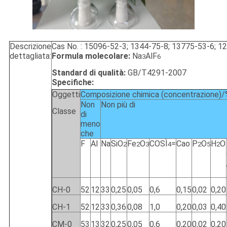
Descrizione
Cas No. : 15096-52-3; 1344-75-8; 13775-53-6; 1
dettagliata:
Formula molecolare:
Na
AlF
3
6
Standard di qualità:
GB/T4291-2007
Specifiche:
Oggetti
Composizione chimica (concentrazione)
Non
Non più di
Classe
di
meno
che
F
Al
Na
SiO
Fe
O
COSÌ
=
Cao
P
O
H
O
2
2
3
4
2
5
2
CH-0
52
12
33
0,25
0,05
0,6
0,15
0,02
0,20
CH-1
52
12
33
0,36
0,08
1,0
0,20
0,03
0,40
CM-0
53
13
32
0,25
0,05
0,6
0,20
0,02
0,20