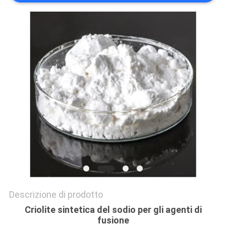
PREVENTIVO
MAPPA
DEL
SITO
POLITICA
SULLA
RISERVATEZZA
Descrizione di prodotto
Criolite sintetica del sodio per gli agenti di
fusione