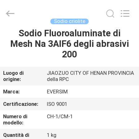
Jiaozuo
Eversim
Imp.&Exp.Co.,Ltd.
All
Rights
Sodio criolite
Reserved.
Sodio Fluoroaluminate di
CASA.
Mesh Na 3AIF6 degli abrasivi
PRODOTTI
200
VIDEO
Luogo di
JIAOZUO CITY OF HENAN PROVINCIA
origine:
della RPC
SU
Marca:
EVERSIM
DI
Certificazione:
ISO 9001
NOI
Numero di
CH-1/CM-1
modello:
VISITA
Quantità di
1 kg