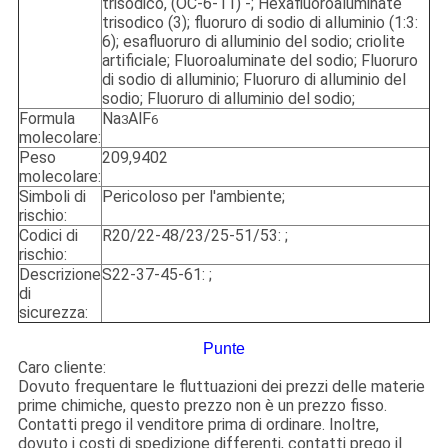
trisodico, (OC-6-11) -; Hexafluoroaluminate
trisodico (3); fluoruro di sodio di alluminio (1:3:
6); esafluoruro di alluminio del sodio; criolite
artificiale; Fluoroaluminate del sodio; Fluoruro
di sodio di alluminio; Fluoruro di alluminio del
sodio; Fluoruro di alluminio del sodio;
Formula
Na
AlF
3
6
molecolare:
Peso
209,9402
molecolare:
Simboli di
Pericoloso per l'ambiente;
rischio:
Codici di
R20/22-48/23/25-51/53: ;
rischio:
Descrizione
S22-37-45-61: ;
di
sicurezza:
Punte
Caro cliente:
Dovuto frequentare le fluttuazioni dei prezzi delle materie
prime chimiche, questo prezzo non è un prezzo fisso.
Contatti prego il venditore prima di ordinare. Inoltre,
dovuto i costi di spedizione differenti, contatti prego il