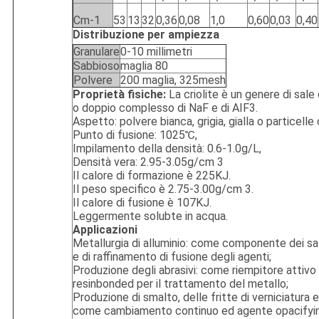
Cm-1
53
13
32
0,36
0,08
1,0
0,60
0,03
0,40
Distribuzione per ampiezza
Granulare
0-10 millimetri
Sabbioso
maglia 80
Polvere
200 maglia, 325mesh
Proprietà fisiche:
La criolite è un genere di sal
o doppio complesso di NaF e di AIF3.
Aspetto: polvere bianca, grigia, gialla o particelle c
Punto di fusione: 1025℃,
Impilamento della densità: 0.6-1.0g/L,
Densità vera: 2.95-3.05g/cm 3
Il calore di formazione è 225KJ.
Il peso specifico è 2.75-3.00g/cm 3.
Il calore di fusione è 107KJ.
Leggermente solubte in acqua.
Applicazioni
Metallurgia di alluminio: come componente dei sal
e di raffinamento di fusione degli agenti;
Produzione degli abrasivi: come riempitore attivo i
resinbonded per il trattamento del metallo;
Produzione di smalto, delle fritte di verniciatura e
come cambiamento continuo ed agente opacifyin