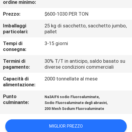
ordine minimo:
ALLA
FABBRICA
Prezzo:
$600-1030 PER TON
Imballaggi
25 kg di sacchetto, sacchetto jumbo,
CONTROLLO
particolari:
pallet
DELLA
Tempi di
3-15 giorni
consegna:
QUALITÀ
Termini di
30% T/T in anticipo, saldo basato su
pagamento:
diverse condizioni commerciali
CONTATTACI
Capacità di
2000 tonnellate al mese
alimentazione:
NOTIZIE
Punto
,
Na3AIF6 sodio Fluoroaluminate
culminante:
,
Sodio Fluoroaluminate degli abrasivi
CASI
200 Mesh Sodium Fluoroaluminate
CHIEDI UN
MIGLIOR PREZZO