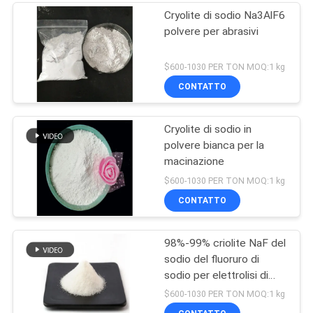
Cryolite di sodio Na3AlF6
polvere per abrasivi
$600-1030 PER TON MOQ:1 kg
CONTATTO
Cryolite di sodio in
polvere bianca per la
macinazione
$600-1030 PER TON MOQ:1 kg
CONTATTO
98%-99% criolite NaF del
sodio del fluoruro di
sodio per elettrolisi di
alluminio
$600-1030 PER TON MOQ:1 kg