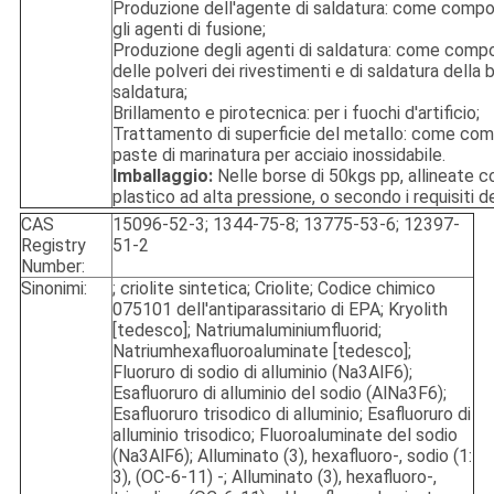
Produzione dell'agente di saldatura: come comp
gli agenti di fusione;
Produzione degli agenti di saldatura: come com
delle polveri dei rivestimenti e di saldatura della 
saldatura;
Brillamento e pirotecnica: per i fuochi d'artificio;
Trattamento di superficie del metallo: come co
paste di marinatura per acciaio inossidabile.
Imballaggio:
Nelle borse di 50kgs pp, allineate con
plastico ad alta pressione, o secondo i requisiti de
CAS
15096-52-3; 1344-75-8; 13775-53-6; 12397-
Registry
51-2
Number:
Sinonimi:
; criolite sintetica; Criolite; Codice chimico
075101 dell'antiparassitario di EPA; Kryolith
[tedesco]; Natriumaluminiumfluorid;
Natriumhexafluoroaluminate [tedesco];
Fluoruro di sodio di alluminio (Na3AlF6);
Esafluoruro di alluminio del sodio (AlNa3F6);
Esafluoruro trisodico di alluminio; Esafluoruro di
alluminio trisodico; Fluoroaluminate del sodio
(Na3AlF6); Alluminato (3), hexafluoro-, sodio (1:
3), (OC-6-11) -; Alluminato (3), hexafluoro-,