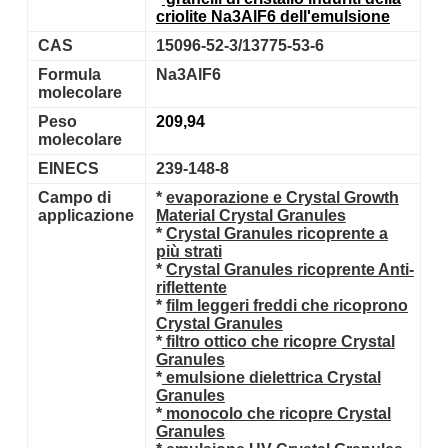
criolite
Na3AlF6
dell'emulsione
CAS
15096-52-3/13775-53-6
Formula
Na3AlF6
molecolare
Peso
209,94
molecolare
EINECS
239-148-8
Campo di
*
evaporazione e Crystal Growth
applicazione
Material Crystal Granules
*
Crystal Granules ricoprente a
più strati
*
Crystal Granules ricoprente Anti-
riflettente
*
film leggeri freddi che ricoprono
Crystal Granules
*
filtro ottico che ricopre Crystal
Granules
*
emulsione dielettrica Crystal
Granules
*
monocolo che ricopre Crystal
Granules