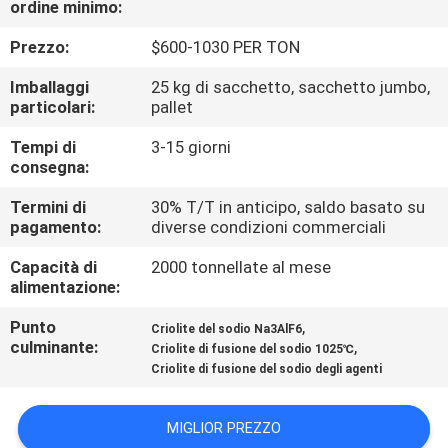
ordine minimo:
ALLA
FABBRICA
Prezzo:
$600-1030 PER TON
Imballaggi
25 kg di sacchetto, sacchetto jumbo,
CONTROLLO
particolari:
pallet
DELLA
Tempi di
3-15 giorni
consegna:
QUALITÀ
Termini di
30% T/T in anticipo, saldo basato su
pagamento:
diverse condizioni commerciali
CONTATTACI
Capacità di
2000 tonnellate al mese
alimentazione:
NOTIZIE
Punto
,
Criolite del sodio Na3AlF6
culminante:
,
Criolite di fusione del sodio 1025℃
CASI
Criolite di fusione del sodio degli agenti
CHIEDI UN
MIGLIOR PREZZO