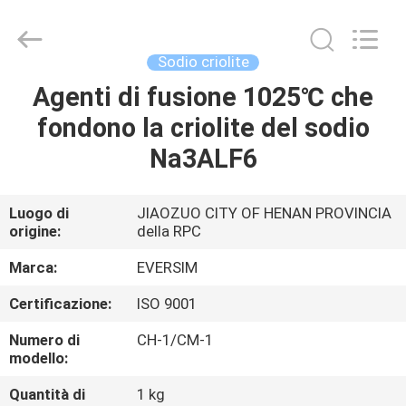
Jiaozuo
Eversim
Imp.&Exp.Co.,Ltd.
All
Rights
Sodio criolite
Reserved.
Agenti di fusione 1025℃ che
CASA.
fondono la criolite del sodio
PRODOTTI
Na3ALF6
VIDEO
Luogo di
JIAOZUO CITY OF HENAN PROVINCIA
origine:
della RPC
SU
Marca:
EVERSIM
DI
Certificazione:
ISO 9001
NOI
Numero di
CH-1/CM-1
modello:
VISITA
Quantità di
1 kg