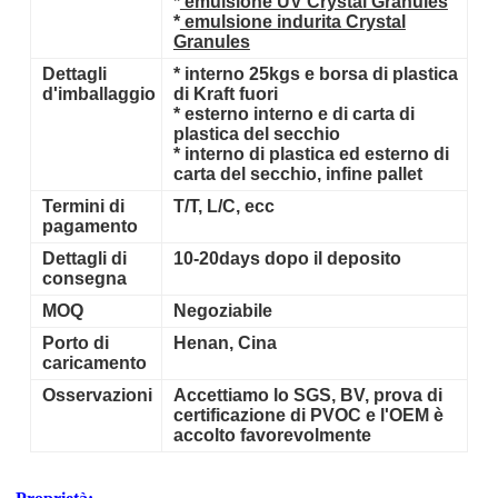
*
emulsione UV Crystal Granules
*
emulsione indurita Crystal
Granules
Dettagli
*
interno 25kgs e borsa di plastica
d'imballaggio
di Kraft fuori
*
esterno interno e di carta di
plastica del secchio
*
interno di plastica ed esterno di
carta del secchio, infine pallet
Termini di
T/T,
L/C, ecc
pagamento
Dettagli di
10-20days dopo il deposito
consegna
MOQ
Negoziabile
Porto di
Henan, Cina
caricamento
Osservazioni
Accettiamo lo SGS, BV, prova di
certificazione di PVOC e l'OEM è
accolto favorevolmente