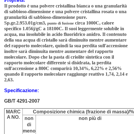
Proprietà:
Il prodotto è una polvere cristallina bianca o una granularità
di sabbioso-dimensione e una polvere cristallina rosata o una
granularità di sabbioso-dimensione pure.
Sp.gr.2.953.01g/cm3,
circa 1000C, calore
punto di fusione
specifico 1.056j/gC a 18100C. Il suoi leggermente solubile in
acqua, ma insolubile in acido fluoridrico anidro. Il contenuto
della sua acqua di cristallo sarà diminuito mentre aumentare
del rapporto molecolare, quindi la sua perdita sull'accensione
inoltre sarà diminuita mentre aumentare del rapporto
molecolare. Dopo che la pasta di criolite sintetica con il
rapporto molecolare differente si disidrata, la perdita
sull'accensione a 800C comparirà 10,34%, 6,22% e 2,56%
quando il rapporto molecolare raggiunge reattivo 1,74, 2,14 e
2,63.
Specificazione:
GB/T 4291-2007
MARC
Composizione chimica (frazione di massa)/
A NO.
non
non più di
di
meno