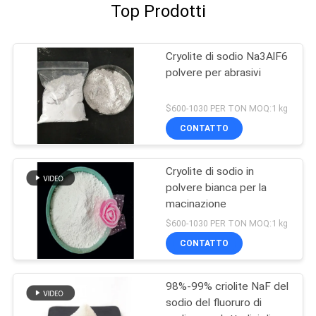
Top Prodotti
Cryolite di sodio Na3AlF6
polvere per abrasivi
$600-1030 PER TON MOQ:1 kg
CONTATTO
Cryolite di sodio in
polvere bianca per la
macinazione
$600-1030 PER TON MOQ:1 kg
CONTATTO
98%-99% criolite NaF del
sodio del fluoruro di