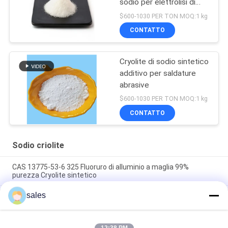
sodio per elettrolisi di
alluminio
$600-1030 PER TON MOQ:1 kg
CONTATTO
Cryolite di sodio sintetico
additivo per saldature
abrasive
$600-1030 PER TON MOQ:1 kg
CONTATTO
Sodio criolite
CAS 13775-53-6 325 Fluoruro di alluminio a maglia 99%
purezza Cryolite sintetico
sales
Oltre il grado 1000 di industriale di Mesh Sodium Cryolite CAS
13775-53-6
Peso molecolare 209,94 Cryolite di sodio Composto chimico