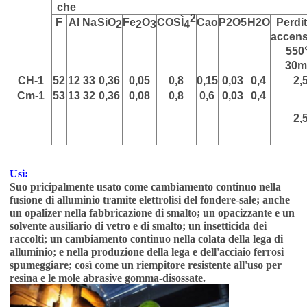
che
2
F
Al
Na
SiO
Fe
O
COSÌ
Cao
P2O5
H2O
Perdit
2
2
3
4
accens
55
30m
CH-1
52
12
33
0,36
0,05
0,8
0,15
0,03
0,4
2,
Cm-1
53
13
32
0,36
0,08
0,8
0,6
0,03
0,4
2,
Usi:
Suo pricipalmente usato come cambiamento continuo nella
fusione di alluminio tramite elettrolisi del fondere-sale; anche
un opalizer nella fabbricazione di smalto; un opacizzante e un
solvente ausiliario di vetro e di smalto; un insetticida dei
raccolti; un cambiamento continuo nella colata della lega di
alluminio; e nella produzione della lega e dell'acciaio ferrosi
spumeggiare; così come un riempitore resistente all'uso per
resina e le mole abrasive gomma-disossate.