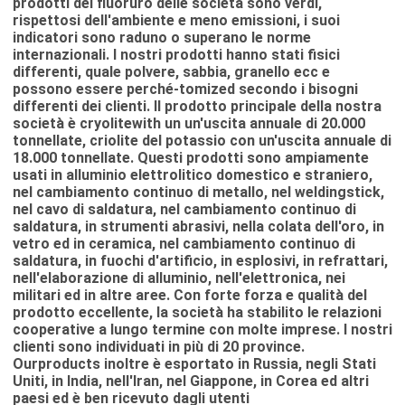
prodotti del fluoruro delle società sono verdi,
rispettosi dell'ambiente e meno emissioni, i suoi
indicatori sono raduno o superano le norme
internazionali. I nostri prodotti hanno stati fisici
differenti, quale polvere, sabbia, granello ecc e
possono essere perché-tomized secondo i bisogni
differenti dei clienti. Il prodotto principale della nostra
società è cryolitewith un un'uscita annuale di 20.000
tonnellate, criolite del potassio con un'uscita annuale di
18.000 tonnellate. Questi prodotti sono ampiamente
usati in alluminio elettrolitico domestico e straniero,
nel cambiamento continuo di metallo, nel weldingstick,
nel cavo di saldatura, nel cambiamento continuo di
saldatura, in strumenti abrasivi, nella colata dell'oro, in
vetro ed in ceramica, nel cambiamento continuo di
saldatura, in fuochi d'artificio, in esplosivi, in refrattari,
nell'elaborazione di alluminio, nell'elettronica, nei
militari ed in altre aree. Con forte forza e qualità del
prodotto eccellente, la società ha stabilito le relazioni
cooperative a lungo termine con molte imprese. I nostri
clienti sono individuati in più di 20 province.
Ourproducts inoltre è esportato in Russia, negli Stati
Uniti, in India, nell'Iran, nel Giappone, in Corea ed altri
paesi ed è ben ricevuto dagli utenti