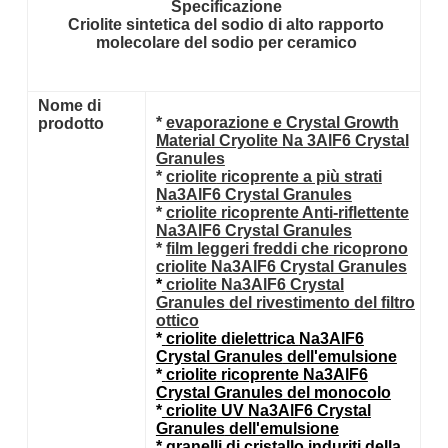
Specificazione
Criolite sintetica del sodio di alto rapporto
molecolare del sodio per ceramico
Nome di
*
evaporazione e Crystal Growth
prodotto
Material Cryolite Na 3AlF6 Crystal
Granules
*
criolite
ricoprente a più strati
Na3AlF6
Crystal Granules
*
criolite
ricoprente
Anti-
riflettente
Na3AlF6
Crystal Granules
*
film leggeri freddi che ricoprono
criolite Na3AlF6
Crystal Granules
*
criolite Na3AlF6
Crystal
Granules
del
rivestimento
del
filtro
ottico
*
criolite
dielettrica
Na3AlF6
Crystal Granules
dell'emulsione
*
criolite
ricoprente
Na3AlF6
Crystal Granules
del monocolo
*
criolite
UV
Na3AlF6
Crystal
Granules
dell'emulsione
*
granelli
di cristallo
induriti
della