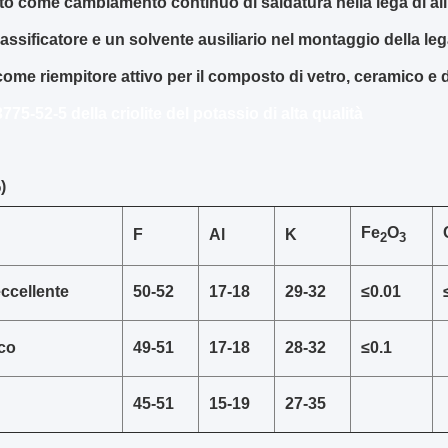
ato come cambiamento continuo di saldatura nella lega di all
ssificatore e un solvente ausiliario nel montaggio della lega
ome riempitore attivo per il composto di vetro, ceramico e di
775-52-5 della criolite del potassio di alta qualità
)
Fe
O
F
Al
K
2
3
ccellente
50-52
17-18
29-32
≤0.01
ico
49-51
17-18
28-32
≤0.1
45-51
15-19
27-35