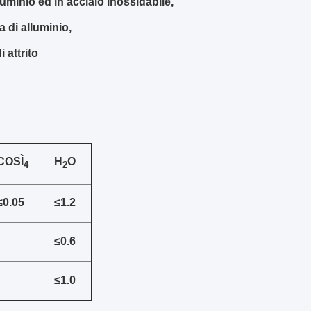
uminio ed in acciaio inossidabile,
 di alluminio,
 attrito
COSÌ
H
O
4
2
≤0.05
≤1.2
≤0.6
≤1.0