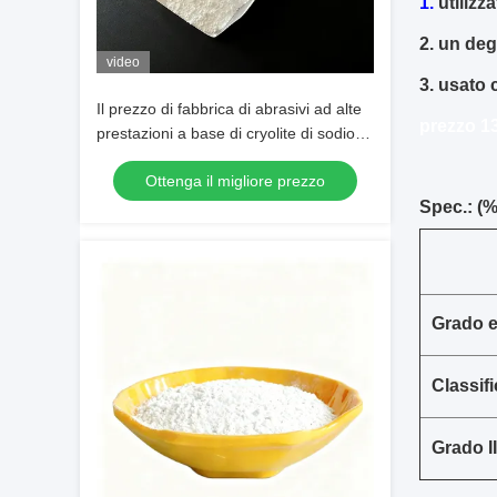
1.
utilizz
2.
un dega
video
3.
usato c
Il prezzo di fabbrica di abrasivi ad alte
prezzo 13
prestazioni a base di cryolite di sodio
bianco puro per la produzione
Ottenga il migliore prezzo
industriale
Spec.: (%
Grado e
Classif
Grado II