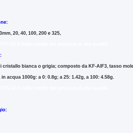
ne:
3mm, 20, 40, 100, 200 e 325,
775-52-5 della criolite del potassio di alta qualità
:
i cristallo bianca o grigia; composto da KF-AlF3, tasso mole
à in acqua 1000g: a 0: 0.8g; a 25: 1.42g, a 100: 4.58g.
775-52-5 della criolite del potassio di alta qualità
io: