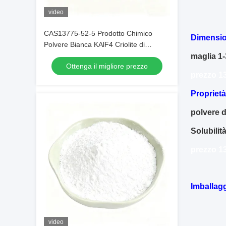
video
CAS13775-52-5 Prodotto Chimico
Dimensio
Polvere Bianca KAlF4 Criolite di
Potassio - Sbloccando il Potenziale
maglia 1-
Ottenga il migliore prezzo
nelle Industrie Chimiche
prezzo 13
Proprietà
polvere d
Solubilit
prezzo 13
Imballagg
video