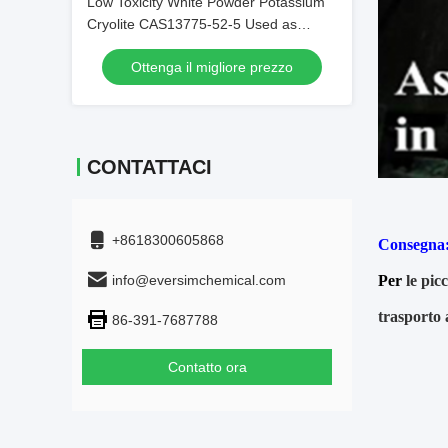
Low Toxicity White Powder Potassium
Cryolite CAS13775-52-5 Used as
Brazing Fluxes for Copper
Ottenga il migliore prezzo
CONTATTACI
+8618300605868
Consegna
info@eversimchemical.com
Per
le picc
trasporto 
86-391-7687788
Contatto ora