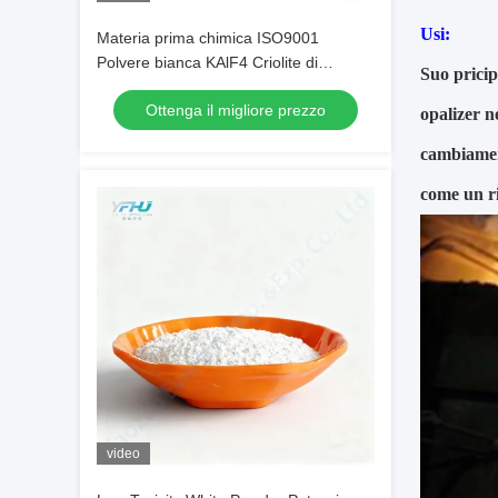
Usi:
Materia prima chimica ISO9001
Polvere bianca KAlF4 Criolite di
Suo pricip
potassio per l'ottimizzazione dei
Ottenga il migliore prezzo
rivestimenti metallici
opalizer n
cambiament
come un ri
video