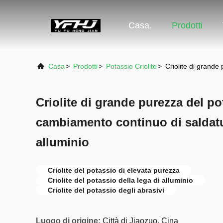
Casa.
Prodotti
Casa
>
Prodotti
>
Potassio Criolite
>
Criolite di grande
Criolite di grande purezza del po
cambiamento continuo di saldatur
alluminio
Criolite del potassio di elevata purezza
Criolite del potassio della lega di alluminio
Criolite del potassio degli abrasivi
Luogo di origine:
Città di Jiaozuo, Cina