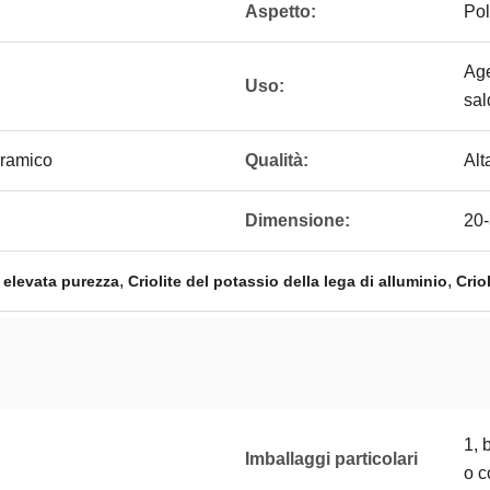
Aspetto:
Pol
Age
Uso:
sal
eramico
Qualità:
Alt
Dimensione:
20
,
,
i elevata purezza
Criolite del potassio della lega di alluminio
Crio
1, 
Imballaggi particolari
o c