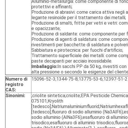
Alluminio-metallurgia: come componente di fonde
protettivi e affinanti;
Produzione di abrasivi: come carica attiva negli a
legante resinoide per il trattamento dei metalli;
Produzione di smalti, fritte per vetri e vetri: co
e opacizzante;
Produzione di saldante: come componente per f
Produzione di agenti di saldatura: come compone
rivestimenti per bacchette di saldatura e polveri
Sabbiatura e pirotecnica: per fuochi d'artificio;
Trattamento superficiale dei metalli: come com
paste decapanti per acciaio inossidabile.
Imballaggio:
In sacchi PP da 50 kg, rivestiti con
alta pressione o secondo le esigenze del cliente
Numero di
15096-52-3;1344-75-8;13775-53-6;12397-51-2
registro
CAS:
Sinonimi:
;criolite sintetica;criolite;EPA Pesticide Chemic
075101;Kryolith
[tedesco];Natriumaluminiumfluorid;Natriumhexaf
[tedesco];fluoruro di sodio alluminio (Na3AlF6);es
sodio alluminio (AlNa3F6);esafluoruro di alluminio
trisodico;esafluoruro di alluminio trisodico;fluoro