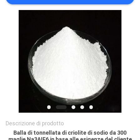
PREVENTIVO
MAPPA
DEL
SITO
POLITICA
SULLA
RISERVATEZZA
Descrizione di prodotto
Balla di tonnellata di criolite di sodio da 300
maglie Na3AIF6 in base alle esigenze del cliente