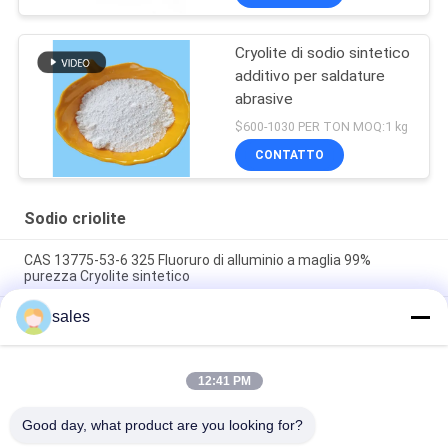
Cryolite di sodio sintetico
additivo per saldature
abrasive
$600-1030 PER TON MOQ:1 kg
CONTATTO
Sodio criolite
CAS 13775-53-6 325 Fluoruro di alluminio a maglia 99%
purezza Cryolite sintetico
sales
Oltre il grado 1000 di industriale di Mesh Sodium Cryolite CAS
13775-53-6
Peso molecolare 209,94 Cryolite di sodio Composto chimico
12:41 PM
insolubile in acqua Ideale per i processi di produzione
industriale
Good day, what product are you looking for?