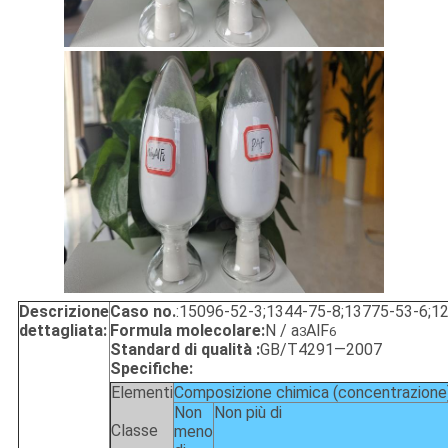
Descrizione
Caso no.
:15096-52-3;1344-75-8;13775-53-6;1
dettagliata:
Formula molecolare:
N / a
AlF
3
6
Standard di qualità :
GB/T4291—2007
Specifiche:
Elementi
Composizione chimica (concentrazion
Non
Non più di
Classe
meno