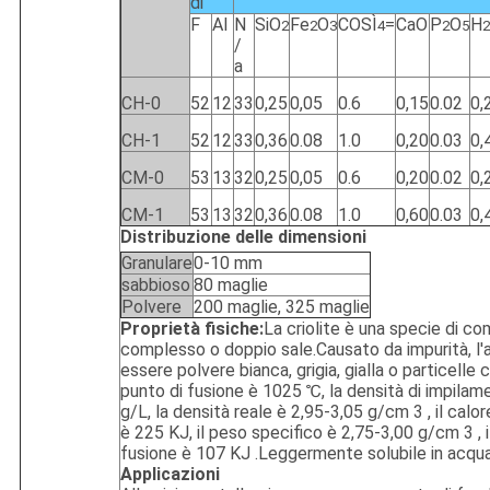
di
F
Al
N
SiO
Fe
O
COSÌ
=
CaO
P
O
H
2
2
3
4
2
5
2
/
a
CH-0
52
12
33
0,25
0,05
0.6
0,15
0.02
0,
CH-1
52
12
33
0,36
0.08
1.0
0,20
0.03
0,
CM-0
53
13
32
0,25
0,05
0.6
0,20
0.02
0,
CM-1
53
13
32
0,36
0.08
1.0
0,60
0.03
0,
Distribuzione delle dimensioni
Granulare
0-10 mm
sabbioso
80 maglie
Polvere
200 maglie, 325 maglie
Proprietà fisiche:
La criolite è una specie di c
complesso o doppio sale.Causato da impurità, l
essere polvere bianca, grigia, gialla o particelle cr
punto di fusione è 1025 ℃, la densità di impilam
g/L, la densità reale è 2,95-3,05 g/cm 3 , il calo
è 225 KJ, il peso specifico è 2,75-3,00 g/cm 3 , i
fusione è 107 KJ .Leggermente solubile in acqua
Applicazioni