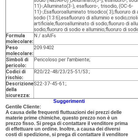
sodio (Na3AlF6) );Alluminato(3-), esafluoro-, sodi
11)-;Alluminato(3-), esafluoro-, trisodio, (OC-6-
11)-;Esafluoroalluminato trisodico( 3);fluoruro di 
sodio (1:3:6);esafluoruro di alluminio e sodio;criol
artificiale;fluoroalluminato di sodio;fluoruro di all
sodio;fluoruro di sodio e alluminio;fluoruro di sodi
Formula
N / a
AlF
3
6
molecolare:
Peso
209.9402
molecolare:
Simboli di
Pericoloso per l'ambiente;
pericolo:
Codici di
R20/22-48/23/25-51/53:;
rischio:
Descrizione
S22-37-45-61:;
della
sicurezza:
Suggerimenti
Gentile Cliente:
A causa delle frequenti fluttuazioni dei prezzi delle
materie prime chimiche, questo prezzo non è un
prezzo fisso. Si prega di contattare il venditore prima
di effettuare un ordine. Inoltre, a causa dei diversi
costi di spedizione, si prega di contattare il venditore