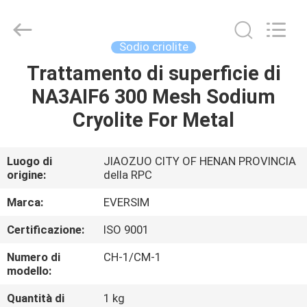
Jiaozuo
Eversim
Imp.&Exp.Co.,Ltd.
All
Rights
Sodio criolite
Reserved.
Trattamento di superficie di
CASA.
NA3AIF6 300 Mesh Sodium
PRODOTTI
Cryolite For Metal
VIDEO
Luogo di
JIAOZUO CITY OF HENAN PROVINCIA
origine:
della RPC
SU
Marca:
EVERSIM
DI
Certificazione:
ISO 9001
NOI
Numero di
CH-1/CM-1
modello:
VISITA
Quantità di
1 kg