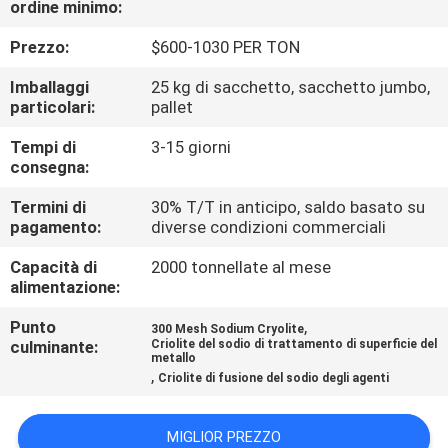
ordine minimo:
ALLA
FABBRICA
Prezzo:
$600-1030 PER TON
Imballaggi
25 kg di sacchetto, sacchetto jumbo,
CONTROLLO
particolari:
pallet
DELLA
Tempi di
3-15 giorni
consegna:
QUALITÀ
Termini di
30% T/T in anticipo, saldo basato su
pagamento:
diverse condizioni commerciali
CONTATTACI
Capacità di
2000 tonnellate al mese
alimentazione:
NOTIZIE
Punto
,
300 Mesh Sodium Cryolite
culminante:
Criolite del sodio di trattamento di superficie del
metallo
CASI
,
Criolite di fusione del sodio degli agenti
CHIEDI UN
MIGLIOR PREZZO