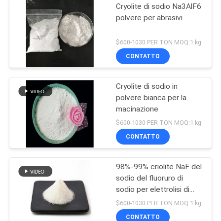
Cryolite di sodio Na3AlF6
polvere per abrasivi
$600-1030 PER TON MOQ:1 kg
CONTATTO
Cryolite di sodio in
polvere bianca per la
macinazione
$600-1030 PER TON MOQ:1 kg
CONTATTO
98%-99% criolite NaF del
sodio del fluoruro di
sodio per elettrolisi di
alluminio
$600-1030 PER TON MOQ:1 kg
CONTATTO