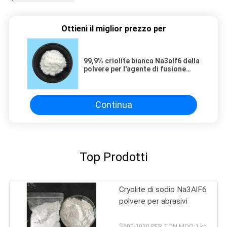
Ottieni il miglior prezzo per
99,9% criolite bianca Na3alf6 della
polvere per l'agente di fusione
And Aluminum Smelting
Continua
Top Prodotti
Cryolite di sodio Na3AlF6
polvere per abrasivi
$600-1030 PER TON MOQ:1 kg