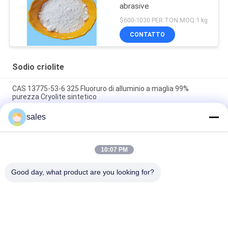
abrasive
$600-1030 PER TON MOQ:1 kg
CONTATTO
Sodio criolite
CAS 13775-53-6 325 Fluoruro di alluminio a maglia 99%
purezza Cryolite sintetico
sales
Oltre il grado 1000 di industriale di Mesh Sodium Cryolite CAS
13775-53-6
Peso molecolare 209,94 Cryolite di sodio Composto chimico
10:07 PM
insolubile in acqua Ideale per i processi di produzione
industriale
Good day, what product are you looking for?
Categorie popolari
Tutti
Sodio Criolite
Potassio Criolite