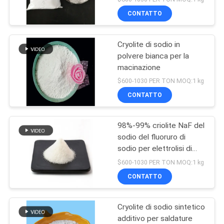
CONTATTO
Cryolite di sodio in
polvere bianca per la
macinazione
$600-1030 PER TON MOQ:1 kg
CONTATTO
98%-99% criolite NaF del
sodio del fluoruro di
sodio per elettrolisi di
alluminio
$600-1030 PER TON MOQ:1 kg
CONTATTO
Cryolite di sodio sintetico
additivo per saldature