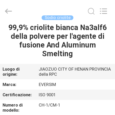
Jiaozuo
Eversim
Imp.&Exp.Co.,Ltd.
All
Rights
Sodio criolite
Reserved.
99,9% criolite bianca Na3alf6
CASA.
della polvere per l'agente di
PRODOTTI
fusione And Aluminum
Smelting
VIDEO
Luogo di
JIAOZUO CITY OF HENAN PROVINCIA
origine:
della RPC
SU
DI
Marca:
EVERSIM
NOI
Certificazione:
ISO 9001
Numero di
CH-1/CM-1
VISITA
modello: