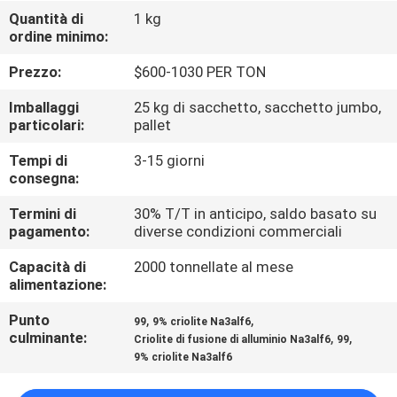
ALLA
Quantità di
1 kg
ordine minimo:
FABBRICA
Prezzo:
$600-1030 PER TON
CONTROLLO
Imballaggi
25 kg di sacchetto, sacchetto jumbo,
DELLA
particolari:
pallet
QUALITÀ
Tempi di
3-15 giorni
consegna:
CONTATTACI
Termini di
30% T/T in anticipo, saldo basato su
pagamento:
diverse condizioni commerciali
Capacità di
2000 tonnellate al mese
NOTIZIE
alimentazione:
Punto
,
,
99
9% criolite Na3alf6
CASI
culminante:
,
,
Criolite di fusione di alluminio Na3alf6
99
9% criolite Na3alf6
CHIEDI UN