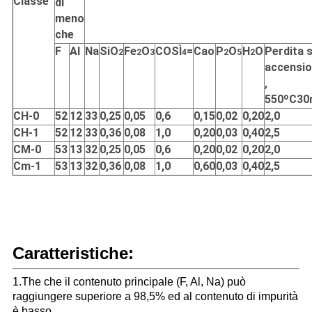
Classe
di
meno
che
F
Al
Na
SiO
Fe
O
COSÌ
=
Cao
P
O
H
O
Perdita 
2
2
3
4
2
5
2
accensi
,
550ºC30
CH-0
52
12
33
0,25
0,05
0,6
0,15
0,02
0,20
2,0
CH-1
52
12
33
0,36
0,08
1,0
0,20
0,03
0,40
2,5
CM-0
53
13
32
0,25
0,05
0,6
0,20
0,02
0,20
2,0
Cm-1
53
13
32
0,36
0,08
1,0
0,60
0,03
0,40
2,5
Caratteristiche:
1.The che il contenuto principale (F, Al, Na) può
raggiungere superiore a 98,5% ed al contenuto di impurità
è basso