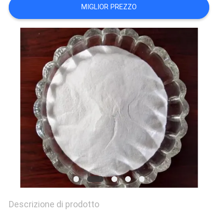
PREVENTIVO
MIGLIOR PREZZO
MAPPA
DEL
SITO
POLITICA
SULLA
RISERVATEZZA
Descrizione di prodotto