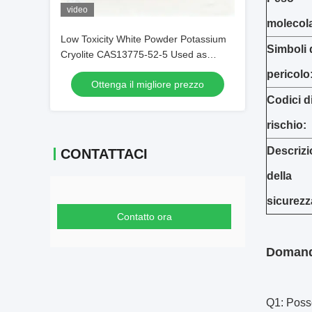
video
molecola
Low Toxicity White Powder Potassium
Simboli 
Cryolite CAS13775-52-5 Used as
Brazing Fluxes for Copper
pericolo
Ottenga il migliore prezzo
Codici d
rischio:
Descriz
CONTATTACI
della
sicurezz
Contatto ora
Domand
Q1: Poss