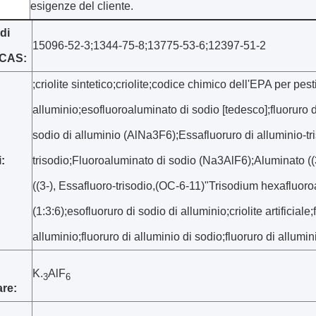
esigenze del cliente.
di
15096-52-3;1344-75-8;13775-53-6;12397-51-2
 CAS:
;criolite sintetico;criolite;codice chimico dell'EPA per pest
alluminio;esofluoroaluminato di sodio [tedesco];fluoruro 
sodio di alluminio (AlNa3F6);Essafluoruro di alluminio-tr
:
trisodio;Fluoroaluminato di sodio (Na3AlF6);Aluminato ((
((3-), Essafluoro-trisodio,(OC-6-11)"Trisodium hexafluoroa
(1:3:6);esofluoruro di sodio di alluminio;criolite artificial
alluminio;fluoruro di alluminio di sodio;fluoruro di allumin
K.
AlF
3
6
re: