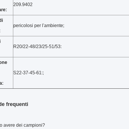
209.9402
re:
di
pericolosi per l'ambiente;
:
i
R20/22-48/23/25-51/53:
ione
S22-37-45-61:;
a:
e frequenti
o avere dei campioni?