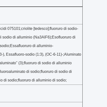
icidi 075101;criolite [tedesco];fluoruro di sodio-
di sodio di alluminio (Na3AlF6);Esofluoruro di
isodio;Essafluoruro di alluminio-
3-), Essafluoro-sodio (1:3), (OC-6-11)-;Aluminato
luminato" (3);fluoruro di sodio di alluminio
e;fluoroaluminato di sodio;fluoruro di sodio di
io di sodio;fluoruro di alluminio di sodio;