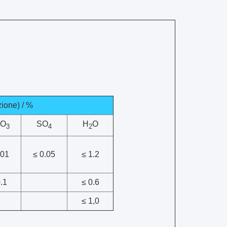
ione) / %
O
SO
H
O
3
4
2
.01
≤ 0.05
≤ 1.2
.1
≤ 0.6
≤ 1,0