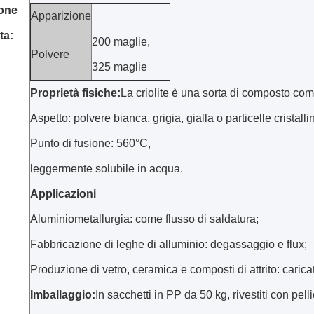
ione
Apparizione
ta:
200 maglie,
Polvere
325 maglie
Proprietà fisiche:
La criolite è una sorta di composto co
Aspetto: polvere bianca, grigia, gialla o particelle cristalli
Punto di fusione: 560°C,
leggermente solubile in acqua.
Applicazioni
Aluminiometallurgia: come flusso di saldatura;
Fabbricazione di leghe di alluminio: degassaggio e flux;
Produzione di vetro, ceramica e composti di attrito: caricat
Imballaggio:
In sacchetti in PP da 50 kg, rivestiti con pel