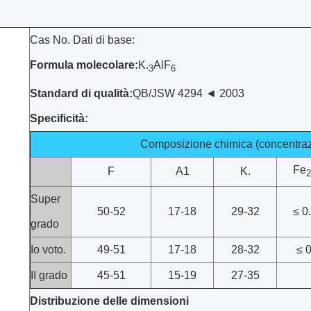
Cas No. Dati di base:
Formula molecolare:
K.
AlF
3
6
Standard di qualità:
QB/JSW 4294 ◄ 2003
Specificità:
Composizione chimica (concentraz
Fe
F
A1
K.
2
Super
50-52
17-18
29-32
≤ 0
grado
Io voto.
49-51
17-18
28-32
≤ 0
II grado
45-51
15-19
27-35
Distribuzione delle dimensioni