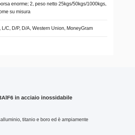
borsa enorme; 2, peso netto 25kgs/50kgs/1000kgs,
ome su misura
, L/C, D/P, D/A, Western Union, MoneyGram
3AlF6 in acciaio inossidabile
di alluminio, titanio e boro ed è ampiamente