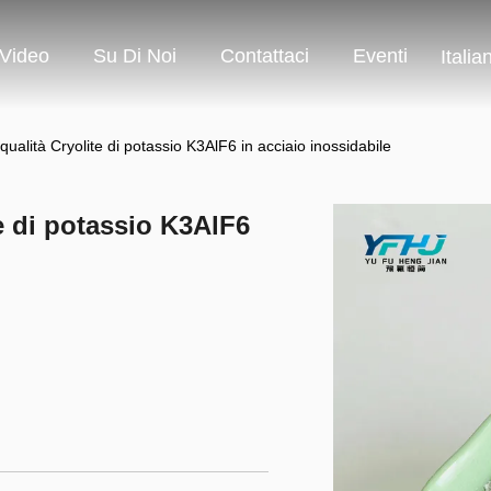
Video
Su Di Noi
Contattaci
Eventi
Italia
qualità Cryolite di potassio K3AlF6 in acciaio inossidabile
te di potassio K3AlF6