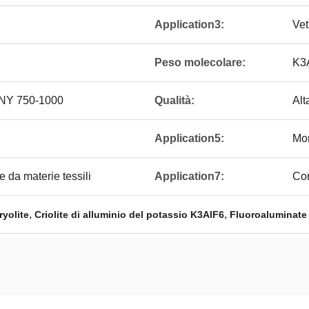
Application3:
Vet
Peso molecolare:
K3
CNY 750-1000
Qualità:
Alt
Application5:
Mon
e da materie tessili
Application7:
Com
,
,
yolite
Criolite di alluminio del potassio K3AlF6
Fluoroaluminate 