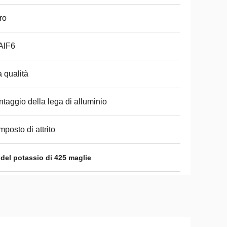
ro
AlF6
a qualità
taggio della lega di alluminio
posto di attrito
del potassio di 425 maglie