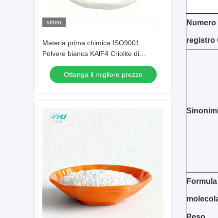
Numero 
video
registro
Materia prima chimica ISO9001
Polvere bianca KAlF4 Criolite di
potassio per l'ottimizzazione dei
Ottenga il migliore prezzo
rivestimenti metallici
Sinonimi
Formula
molecola
Peso