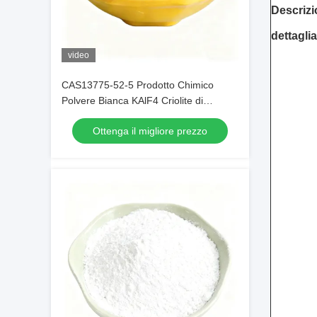
Descriz
dettaglia
video
CAS13775-52-5 Prodotto Chimico
Polvere Bianca KAlF4 Criolite di
Potassio - Sbloccando il Potenziale
Ottenga il migliore prezzo
nelle Industrie Chimiche