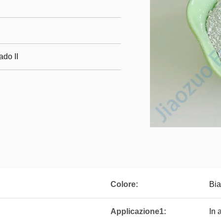
ado II
Colore:
Bia
Applicazione1:
In 