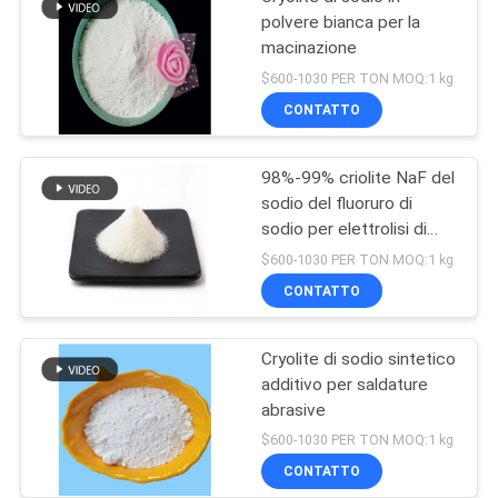
polvere bianca per la
macinazione
$600-1030 PER TON MOQ:1 kg
CONTATTO
98%-99% criolite NaF del
sodio del fluoruro di
sodio per elettrolisi di
alluminio
$600-1030 PER TON MOQ:1 kg
CONTATTO
Cryolite di sodio sintetico
additivo per saldature
abrasive
$600-1030 PER TON MOQ:1 kg
CONTATTO