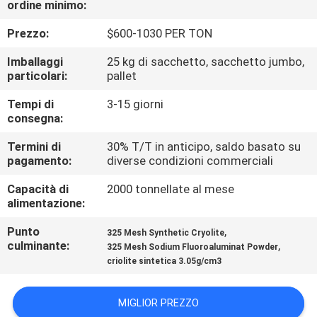
ordine minimo:
ALLA
FABBRICA
Prezzo:
$600-1030 PER TON
Imballaggi
25 kg di sacchetto, sacchetto jumbo,
CONTROLLO
particolari:
pallet
DELLA
Tempi di
3-15 giorni
consegna:
QUALITÀ
Termini di
30% T/T in anticipo, saldo basato su
pagamento:
diverse condizioni commerciali
CONTATTACI
Capacità di
2000 tonnellate al mese
alimentazione:
NOTIZIE
Punto
,
325 Mesh Synthetic Cryolite
culminante:
,
325 Mesh Sodium Fluoroaluminat Powder
CASI
criolite sintetica 3.05g/cm3
CHIEDI UN
MIGLIOR PREZZO