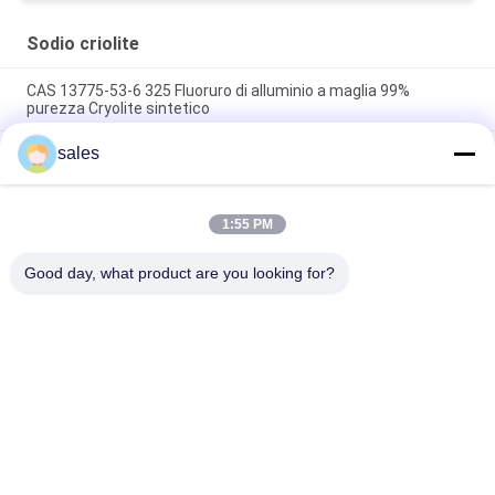
Sodio criolite
CAS 13775-53-6 325 Fluoruro di alluminio a maglia 99%
purezza Cryolite sintetico
sales
Oltre il grado 1000 di industriale di Mesh Sodium Cryolite CAS
13775-53-6
Peso molecolare 209,94 Cryolite di sodio Composto chimico
1:55 PM
insolubile in acqua Ideale per i processi di produzione
industriale
Good day, what product are you looking for?
Categorie popolari
Tutti
Sodio Criolite
Potassio Criolite
Fluoruro Di Alluminio
Saldi Di Fluoro