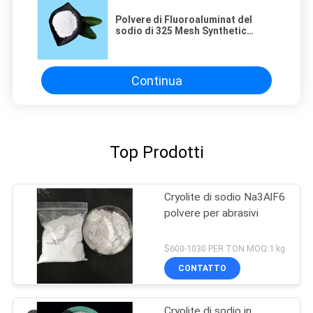
Polvere di Fluoroaluminat del
sodio di 325 Mesh Synthetic
Cryolite Artifical Cryoliyr
Continua
Top Prodotti
Cryolite di sodio Na3AlF6
polvere per abrasivi
$600-1030 PER TON MOQ:1 kg
CONTATTO
Cryolite di sodio in