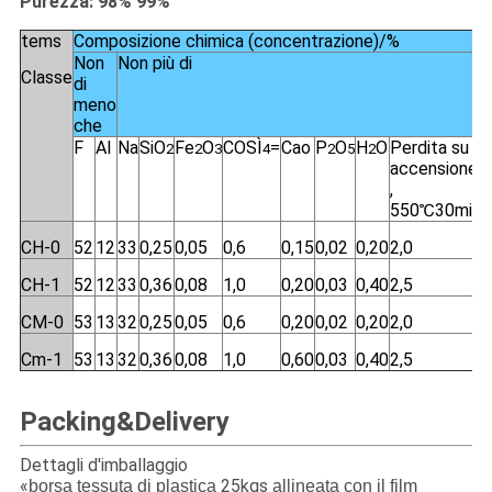
Purezza: 98% 99%
tems
Composizione chimica (concentrazione)/%
Non
Non più di
Classe
di
meno
che
F
Al
Na
SiO
Fe
O
COSÌ
=
Cao
P
O
H
O
Perdita su
2
2
3
4
2
5
2
accensione
,
550℃30min
CH-0
52
12
33
0,25
0,05
0,6
0,15
0,02
0,20
2,0
CH-1
52
12
33
0,36
0,08
1,0
0,20
0,03
0,40
2,5
CM-0
53
13
32
0,25
0,05
0,6
0,20
0,02
0,20
2,0
Cm-1
53
13
32
0,36
0,08
1,0
0,60
0,03
0,40
2,5
Packing&Delivery
Dettagli d'imballaggio
«
25kgs
borsa tessuta di plastica
allineata con il film