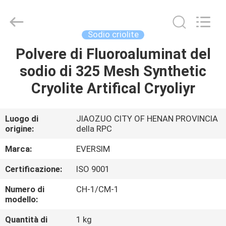
Jiaozuo
Eversim
Imp.&Exp.Co.,Ltd.
All
Rights
Sodio criolite
Reserved.
Polvere di Fluoroaluminat del
CASA.
sodio di 325 Mesh Synthetic
PRODOTTI
Cryolite Artifical Cryoliyr
VIDEO
Luogo di
JIAOZUO CITY OF HENAN PROVINCIA
origine:
della RPC
SU
Marca:
EVERSIM
DI
Certificazione:
ISO 9001
NOI
Numero di
CH-1/CM-1
modello:
VISITA
Quantità di
1 kg