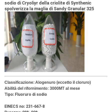
sodio di Cryoliyr della criolite di Synthenic
spolverizza la maglia di Sandy Granular 325
Classificazione: Alogenuro (eccetto il cloruro)
Abilità del rifornimento: 3000MT al mese
Tipo: Fluoruro di sodio
EINECS no: 231-667-8