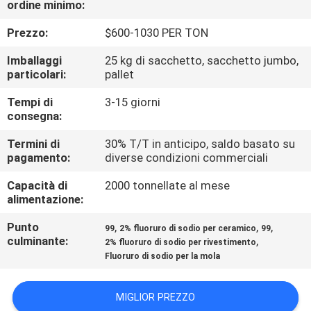
ordine minimo:
ALLA
FABBRICA
Prezzo:
$600-1030 PER TON
Imballaggi
25 kg di sacchetto, sacchetto jumbo,
CONTROLLO
particolari:
pallet
DELLA
Tempi di
3-15 giorni
consegna:
QUALITÀ
Termini di
30% T/T in anticipo, saldo basato su
pagamento:
diverse condizioni commerciali
CONTATTACI
Capacità di
2000 tonnellate al mese
alimentazione:
NOTIZIE
Punto
,
,
,
99
2% fluoruro di sodio per ceramico
99
culminante:
,
2% fluoruro di sodio per rivestimento
CASI
Fluoruro di sodio per la mola
CHIEDI UN
MIGLIOR PREZZO