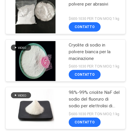
polvere per abrasivi
$600-1030 PER TON MOQ:1 kg
CONTATTO
Cryolite di sodio in
polvere bianca per la
macinazione
$600-1030 PER TON MOQ:1 kg
CONTATTO
98%-99% criolite NaF del
sodio del fluoruro di
sodio per elettrolisi di
alluminio
$600-1030 PER TON MOQ:1 kg
CONTATTO