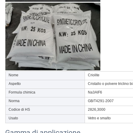
Nome
Criolite
Aspetto
Cristallo o polvere triclino 
Formula chimica
Na3AlF6
Norma
GB/T4291-2007
Codice di HS
2826,3000
Usato
Vetro e smalto
Gamma di applicazione