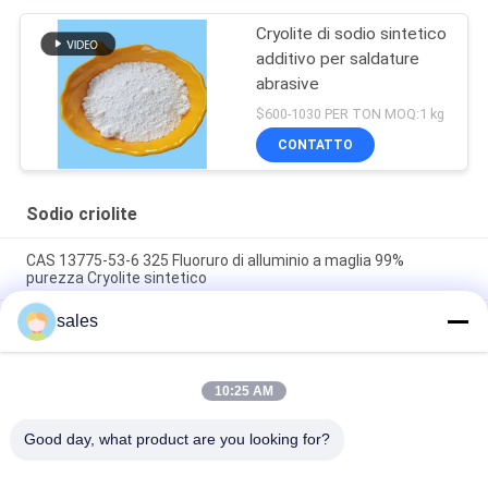
Cryolite di sodio sintetico
additivo per saldature
abrasive
$600-1030 PER TON MOQ:1 kg
CONTATTO
Sodio criolite
CAS 13775-53-6 325 Fluoruro di alluminio a maglia 99%
purezza Cryolite sintetico
sales
Oltre il grado 1000 di industriale di Mesh Sodium Cryolite CAS
13775-53-6
Peso molecolare 209,94 Cryolite di sodio Composto chimico
10:25 AM
insolubile in acqua Ideale per i processi di produzione
industriale
Good day, what product are you looking for?
Categorie popolari
Tutti