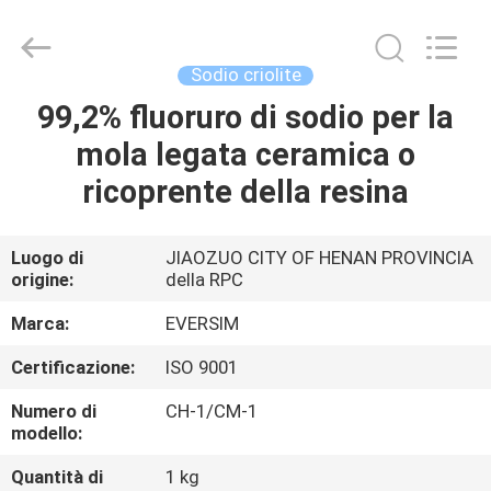
Jiaozuo
Eversim
Imp.&Exp.Co.,Ltd.
All
Rights
Sodio criolite
Reserved.
99,2% fluoruro di sodio per la
CASA.
mola legata ceramica o
PRODOTTI
ricoprente della resina
VIDEO
Luogo di
JIAOZUO CITY OF HENAN PROVINCIA
origine:
della RPC
SU
Marca:
EVERSIM
DI
Certificazione:
ISO 9001
NOI
Numero di
CH-1/CM-1
modello:
VISITA
Quantità di
1 kg