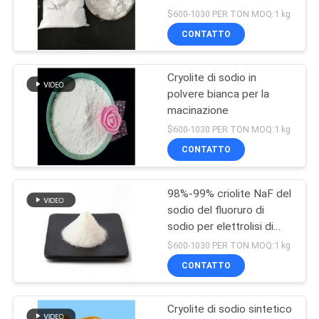
$600-1030 PER TON MOQ:1 kg
CONTATTO
Cryolite di sodio in
polvere bianca per la
macinazione
$600-1030 PER TON MOQ:1 kg
CONTATTO
98%-99% criolite NaF del
sodio del fluoruro di
sodio per elettrolisi di
alluminio
$600-1030 PER TON MOQ:1 kg
CONTATTO
Cryolite di sodio sintetico