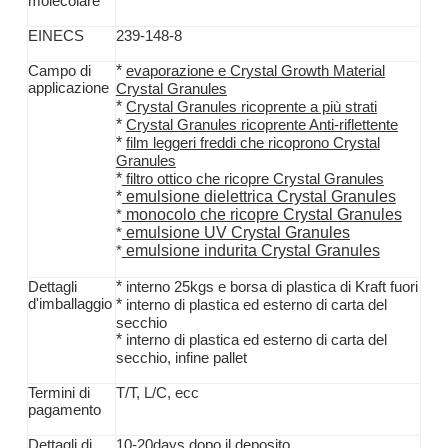
molecolare
EINECS
239-148-8
*
Campo di
evaporazione e Crystal Growth Material
applicazione
Crystal Granules
*
Crystal Granules ricoprente a più strati
*
Crystal Granules ricoprente Anti-riflettente
*
film leggeri freddi che ricoprono Crystal
Granules
*
filtro ottico che ricopre Crystal Granules
*
emulsione dielettrica Crystal Granules
monocolo che ricopre Crystal Granules
*
emulsione UV Crystal Granules
*
emulsione indurita Crystal Granules
*
*
Dettagli
interno 25kgs e borsa di plastica di Kraft fuori
d'imballaggio
*
interno di plastica ed esterno di carta del
secchio
*
interno di plastica ed esterno di carta del
secchio, infine pallet
Termini di
T/T,
L/C, ecc
pagamento
Dettagli di
10-20days dopo il deposito