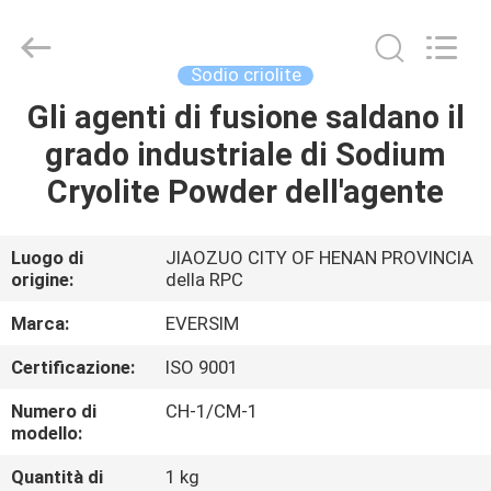
Jiaozuo
Eversim
Imp.&Exp.Co.,Ltd.
All
Rights
Sodio criolite
Reserved.
Gli agenti di fusione saldano il
CASA.
grado industriale di Sodium
PRODOTTI
Cryolite Powder dell'agente
VIDEO
Luogo di
JIAOZUO CITY OF HENAN PROVINCIA
origine:
della RPC
SU
Marca:
EVERSIM
DI
Certificazione:
ISO 9001
NOI
Numero di
CH-1/CM-1
modello:
VISITA
Quantità di
1 kg