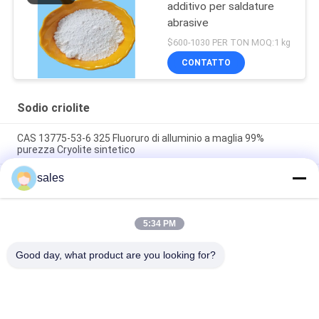
additivo per saldature
abrasive
$600-1030 PER TON MOQ:1 kg
CONTATTO
Sodio criolite
CAS 13775-53-6 325 Fluoruro di alluminio a maglia 99%
purezza Cryolite sintetico
sales
Oltre il grado 1000 di industriale di Mesh Sodium Cryolite CAS
13775-53-6
Peso molecolare 209,94 Cryolite di sodio Composto chimico
5:34 PM
insolubile in acqua Ideale per i processi di produzione
industriale
Good day, what product are you looking for?
Categorie popolari
Tutti