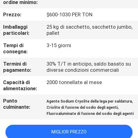
ordine minimo:
ALLA
FABBRICA
Prezzo:
$600-1030 PER TON
Imballaggi
25 kg di sacchetto, sacchetto jumbo,
CONTROLLO
particolari:
pallet
DELLA
Tempi di
3-15 giorni
consegna:
QUALITÀ
Termini di
30% T/T in anticipo, saldo basato su
pagamento:
diverse condizioni commerciali
CONTATTACI
Capacità di
2000 tonnellate al mese
alimentazione:
NOTIZIE
Punto
,
Agente Sodium Cryolite della lega per saldatura
culminante:
,
Criolite di fusione del sodio degli agenti
CASI
Fluoroaluminate di fusione del sodio degli agenti
CHIEDI UN
MIGLIOR PREZZO