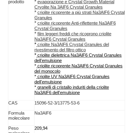
*
prodotto
evaporazione e Crystal Growth Material
Cryolite Na 3AlF6 Crystal Granules
*
criolite
ricoprente a più strati
Na3AlF6
Crystal
Granules
*
criolite
ricoprente
Anti-
riflettente
Na3AlF6
Crystal Granules
*
film leggeri freddi che ricoprono
criolite
Na3AlF6
Crystal Granules
*
criolite Na3AlF6
Crystal Granules
del
rivestimento
del
filtro
ottico
*
criolite
dielettrica
Na3AlF6
Crystal Granules
dell'emulsione
*
criolite
ricoprente
Na3AlF6
Crystal Granules
del monocolo
*
criolite
UV
Na3AlF6
Crystal Granules
dell'emulsione
*
granelli
di cristallo
induriti
della criolite
Na3AlF6
dell'emulsione
CAS
15096-52-3/13775-53-6
Formula
Na3AlF6
molecolare
Peso
209,94