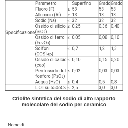
Parametro
Superfino
Grado
Grado
Fluoro (F)
≥
53
53
53
Alluminio (Al)
≥
13
13
13
Sodio (Na)
≤
32
32
32
Ossido di silicio
≤
0,25
0,36
0,40
(SiO
)
Specificazione
2
Ossido di ferro
≤
0,05
0,08
0,10
(Fe
O
)
2
3
Solfoni
≤
0,7
1,2
1,3
(COSÌ
)
42
-
Ossido di calcio
≤
0,10
0,15
0,20
(cao)
Pentossido del
≤
0,02
0,03
0,03
fosforo (P
O
)
2
5
Acqua (H
O)
≤
0,4
0,5
0,8
2
L.O.I su 550oC≤
≤
2,5
3,0
3,0
Criolite sintetica del sodio di alto rapporto
molecolare del sodio per ceramico
Nome di