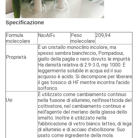
Specificazione
Formula
Na
AlF
Peso
209,94
3
6
molecolare
molecolare
È un cristallo monoclino incolore, ma
spesso sembra bianchiccio, Pompadour,
Proprietà
giallo della paglia o nero dovuto le impurità.
Ha densità relativa di 2.9-3.0, mp 1000. È
leggermente solubile in acqua ed il suo
acquoso è acido. Si decompone per liberare
il gas tossico di HF mentre incontra l'acido
solforico.
È utilizzato come cambiamento continuo
Usi
nella fusione di alluminio, nell'insetticida del
coltivatore, nel cambiamento continuo e
nell'agente del merlano della glassa dello
smalto. Inoltre è utilizzato nella
fabbricazione di vetro bianco latteo, di lega
di alluminio e di acciaio d'ebollizione. Suo
usato come ingrediente della mola.