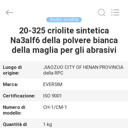
Jiaozuo
Eversim
Imp.&Exp.Co.,Ltd.
All
Rights
Sodio criolite
Reserved.
20-325 criolite sintetica
CASA.
Na3alf6 della polvere bianca
PRODOTTI
della maglia per gli abrasivi
VIDEO
Luogo di
JIAOZUO CITY OF HENAN PROVINCIA
origine:
della RPC
SU
Marca:
EVERSIM
DI
Certificazione:
ISO 9001
NOI
Numero di
CH-1/CM-1
modello:
VISITA
Quantità di
1 kg