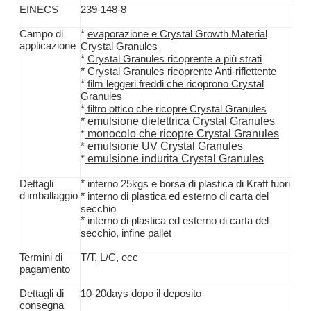
EINECS
239-148-8
*
Campo di
evaporazione e Crystal Growth Material
applicazione
Crystal Granules
*
Crystal Granules ricoprente a più strati
*
Crystal Granules ricoprente Anti-riflettente
*
film leggeri freddi che ricoprono Crystal
Granules
*
filtro ottico che ricopre Crystal Granules
*
emulsione dielettrica Crystal Granules
monocolo che ricopre Crystal Granules
*
emulsione UV Crystal Granules
*
emulsione indurita Crystal Granules
*
*
Dettagli
interno 25kgs e borsa di plastica di Kraft fuori
d'imballaggio
*
interno di plastica ed esterno di carta del
secchio
*
interno di plastica ed esterno di carta del
secchio, infine pallet
Termini di
T/T,
L/C, ecc
pagamento
Dettagli di
10-20days dopo il deposito
consegna