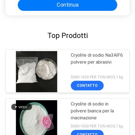
Continua
Top Prodotti
Cryolite di sodio Na3AlF6
polvere per abrasivi
$600-1030 PER TON MOQ:1 kg
CONTATTO
Cryolite di sodio in
polvere bianca per la
macinazione
$600-1030 PER TON MOQ:1 kg
CONTATTO