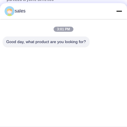
sales
Oltre il grado 1000 di industriale di Mesh Sodium Cryolite CAS
13775-53-6
Peso molecolare 209,94 Cryolite di sodio Composto chimico
3:01 PM
insolubile in acqua Ideale per i processi di produzione
industriale
Good day, what product are you looking for?
Categorie popolari
Tutti
Sodio Criolite
Potassio Criolite
Fluoruro Di Alluminio
Saldi Di Fluoro
Coke Di Petrolio 
Blocco Di Anodo Di 
Calcinato
Carbonio
Blocco Di Carbonio 
Fluoruro Di Sodio In 
Catodico
Polvere