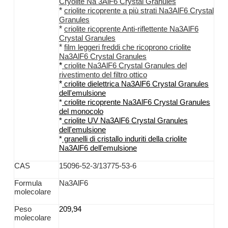
Cryolite Na 3AlF6 Crystal Granules
*
criolite
ricoprente a più strati
Na3AlF6
Crystal
Granules
*
criolite
ricoprente
Anti-
riflettente
Na3AlF6
Crystal Granules
*
film leggeri freddi che ricoprono
criolite
Na3AlF6
Crystal Granules
*
criolite Na3AlF6
Crystal Granules
del
rivestimento
del
filtro
ottico
*
criolite
dielettrica
Na3AlF6
Crystal Granules
dell'emulsione
*
criolite
ricoprente
Na3AlF6
Crystal Granules
del monocolo
*
criolite
UV
Na3AlF6
Crystal Granules
dell'emulsione
*
granelli
di cristallo
induriti
della criolite
Na3AlF6
dell'emulsione
CAS
15096-52-3/13775-53-6
Formula
Na3AlF6
molecolare
Peso
209,94
molecolare