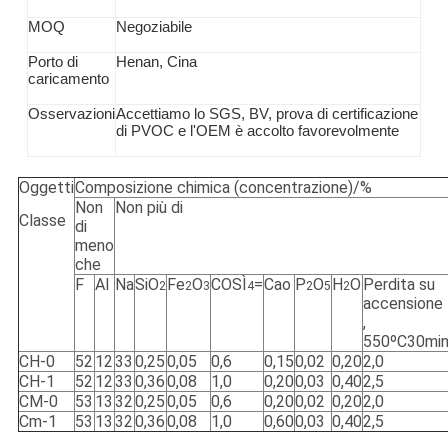
MOQ
Negoziabile
Porto di
Henan, Cina
caricamento
Osservazioni
Accettiamo lo SGS, BV, prova di certificazione
di PVOC e l'OEM è accolto favorevolmente
Oggetti
Composizione chimica (concentrazione)/%
Non
Non più di
Classe
di
meno
che
F
Al
Na
SiO
Fe
O
COSÌ
=
Cao
P
O
H
O
Perdita su
2
2
3
4
2
5
2
accensione
,
550ºC30mi
CH-0
52
12
33
0,25
0,05
0,6
0,15
0,02
0,20
2,0
CH-1
52
12
33
0,36
0,08
1,0
0,20
0,03
0,40
2,5
CM-0
53
13
32
0,25
0,05
0,6
0,20
0,02
0,20
2,0
Cm-1
53
13
32
0,36
0,08
1,0
0,60
0,03
0,40
2,5