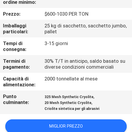
ordine minimo:
ALLA
FABBRICA
Prezzo:
$600-1030 PER TON
Imballaggi
25 kg di sacchetto, sacchetto jumbo,
CONTROLLO
particolari:
pallet
DELLA
Tempi di
3-15 giorni
consegna:
QUALITÀ
Termini di
30% T/T in anticipo, saldo basato su
pagamento:
diverse condizioni commerciali
CONTATTACI
Capacità di
2000 tonnellate al mese
alimentazione:
NOTIZIE
Punto
,
325 Mesh Synthetic Cryolite
culminante:
,
20 Mesh Synthetic Cryolite
CASI
Criolite sintetica per gli abrasivi
CHIEDI UN
MIGLIOR PREZZO