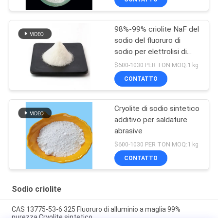
98%-99% criolite NaF del
sodio del fluoruro di
sodio per elettrolisi di
alluminio
$600-1030 PER TON MOQ:1 kg
CONTATTO
Cryolite di sodio sintetico
additivo per saldature
abrasive
$600-1030 PER TON MOQ:1 kg
CONTATTO
Sodio criolite
CAS 13775-53-6 325 Fluoruro di alluminio a maglia 99%
purezza Cryolite sintetico