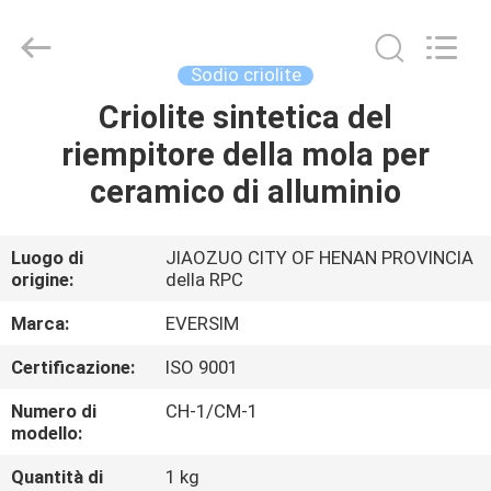
Jiaozuo
Eversim
Imp.&Exp.Co.,Ltd.
All
Rights
Sodio criolite
Reserved.
Criolite sintetica del
CASA.
riempitore della mola per
PRODOTTI
ceramico di alluminio
VIDEO
Luogo di
JIAOZUO CITY OF HENAN PROVINCIA
origine:
della RPC
SU
Marca:
EVERSIM
DI
Certificazione:
ISO 9001
NOI
Numero di
CH-1/CM-1
modello:
VISITA
Quantità di
1 kg