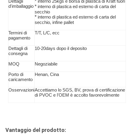
*
Dettagli
interno 25kgs e borsa di plastica di Kraft fuori
d'imballaggio
*
interno di plastica ed esterno di carta del
secchio
*
interno di plastica ed esterno di carta del
secchio, infine pallet
Termini di
T/T,
L/C, ecc
pagamento
Dettagli di
10-20days dopo il deposito
consegna
MOQ
Negoziabile
Porto di
Henan, Cina
caricamento
Osservazioni
Accettiamo lo SGS, BV, prova di certificazione
di PVOC e l'OEM è accolto favorevolmente
Vantaggio del prodotto: