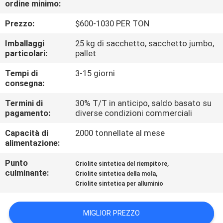
ordine minimo:
ALLA
FABBRICA
Prezzo:
$600-1030 PER TON
Imballaggi
25 kg di sacchetto, sacchetto jumbo,
CONTROLLO
particolari:
pallet
DELLA
Tempi di
3-15 giorni
consegna:
QUALITÀ
Termini di
30% T/T in anticipo, saldo basato su
pagamento:
diverse condizioni commerciali
CONTATTACI
Capacità di
2000 tonnellate al mese
alimentazione:
NOTIZIE
Punto
,
Criolite sintetica del riempitore
culminante:
,
Criolite sintetica della mola
CASI
Criolite sintetica per alluminio
CHIEDI UN
MIGLIOR PREZZO