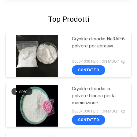
Top Prodotti
Cryolite di sodio Na3AlF6
polvere per abrasivi
$600-1030 PER TON MOQ:1 kg
CONTATTO
Cryolite di sodio in
polvere bianca per la
macinazione
$600-1030 PER TON MOQ:1 kg
CONTATTO