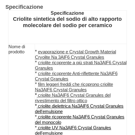
Specificazione
Specificazione
Criolite sintetica del sodio di alto rapporto
molecolare del sodio per ceramico
Nome di
*
prodotto
evaporazione e Crystal Growth Material
Cryolite Na 3AlF6 Crystal Granules
*
criolite
ricoprente a più strati
Na3AlF6
Crystal
Granules
*
criolite
ricoprente
Anti-
riflettente
Na3AlF6
Crystal Granules
*
film leggeri freddi che ricoprono
criolite
Na3AlF6
Crystal Granules
*
criolite Na3AlF6
Crystal Granules
del
rivestimento
del
filtro
ottico
*
criolite
dielettrica
Na3AlF6
Crystal Granules
dell'emulsione
*
criolite
ricoprente
Na3AlF6
Crystal Granules
del monocolo
*
criolite
UV
Na3AlF6
Crystal Granules
dell'emulsione