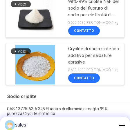
98%-99% criolite NaF del
sodio del fluoruro di
sodio per elettrolisi di
alluminio
$600-1030 PER TON MOQ:1 kg
CONTATTO
Cryolite di sodio sintetico
additivo per saldature
abrasive
$600-1030 PER TON MOQ:1 kg
CONTATTO
Sodio criolite
CAS 13775-53-6 325 Fluoruro di alluminio a maglia 99%
purezza Cryolite sintetico
sales
Oltre il grado 1000 di industriale di Mesh Sodium Cryolite CAS
13775-53-6