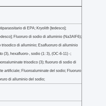
ntiparassitario di EPA; Kryolith [tedesco];
desco]; Fluoruro di sodio di alluminio (Na3AlF6);
trisodico di alluminio; Esafluoruro di alluminio
 (3), hexafluoro-, sodio (1: 3), (OC-6-11) -;
uoroaluminate trisodico (3); fluoruro di sodio di
lite artificiale; Fluoroaluminate del sodio; Fluoruro
oruro di alluminio del sodio;