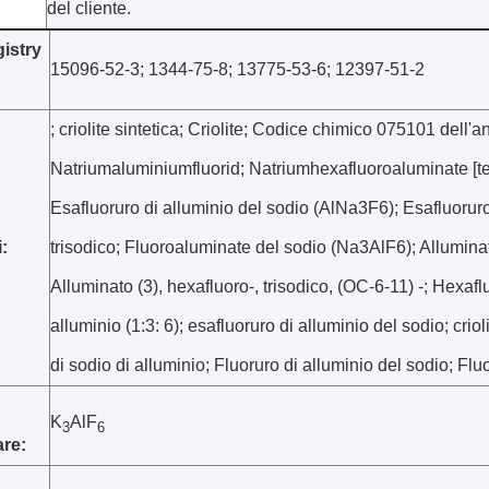
del cliente.
istry
15096-52-3; 1344-75-8; 13775-53-6; 12397-51-2
:
; criolite sintetica; Criolite; Codice chimico 075101 dell'a
Natriumaluminiumfluorid; Natriumhexafluoroaluminate [te
Esafluoruro di alluminio del sodio (AlNa3F6); Esafluoruro 
:
trisodico; Fluoroaluminate del sodio (Na3AlF6); Alluminato
Alluminato (3), hexafluoro-, trisodico, (OC-6-11) -; Hexafl
alluminio (1:3: 6); esafluoruro di alluminio del sodio; crio
di sodio di alluminio; Fluoruro di alluminio del sodio; Flu
K
AlF
3
6
re: