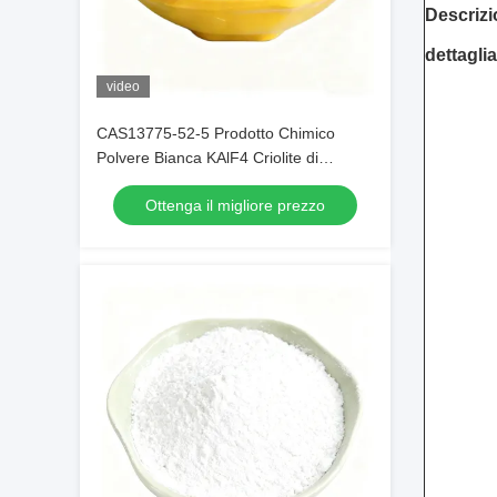
Descriz
dettaglia
video
CAS13775-52-5 Prodotto Chimico
Polvere Bianca KAlF4 Criolite di
Potassio - Sbloccando il Potenziale
Ottenga il migliore prezzo
nelle Industrie Chimiche