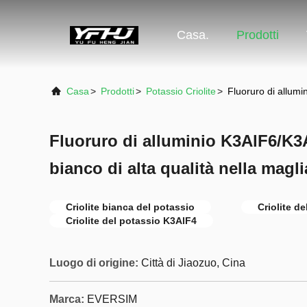
Casa.
Prodotti
Casa
>
Prodotti
>
Potassio Criolite
>
Fluoruro di allumi
Fluoruro di alluminio K3AlF6/K3
bianco di alta qualità nella magl
Criolite bianca del potassio
Criolite d
Criolite del potassio K3AlF4
Luogo di origine:
Città di Jiaozuo, Cina
Marca:
EVERSIM