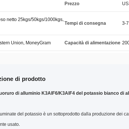
Prezzo
USD
eso netto 25kgs/50kgs/1000kgs,
Tempi di consegna
3-7
Western Union, MoneyGram
Capacità di alimentazione
200
zione di prodotto
uoruro di alluminio K3AlF6/K3AlF4 del potassio bianco di alt
aluminate del potassio è un sottoprodotto dalla produzione dei cavi
te usato.