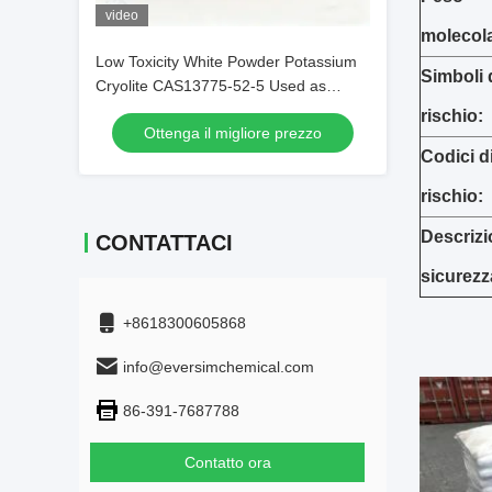
video
molecola
Low Toxicity White Powder Potassium
Simboli 
Cryolite CAS13775-52-5 Used as
Brazing Fluxes for Copper
rischio:
Ottenga il migliore prezzo
Codici d
rischio:
Descrizi
CONTATTACI
sicurezz
+8618300605868
info@eversimchemical.com
86-391-7687788
Contatto ora