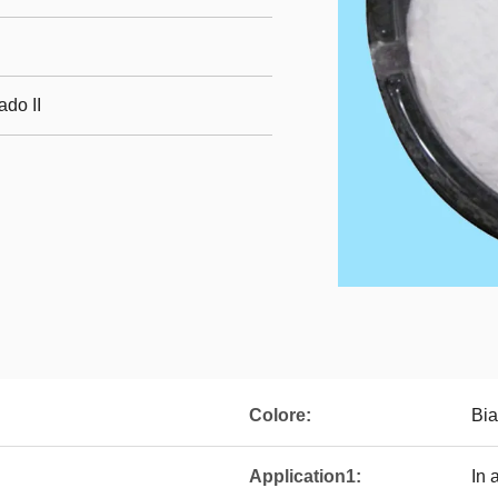
ado II
Colore:
Bia
Application1:
In 