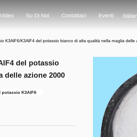
Video
Su Di Noi
Contattaci
Eventi
Italia
nio K3AlF6/K3AlF4 del potassio bianco di alta qualità nella maglia delle
AlF4 del potassio
ia delle azione 2000
el potassio K3AlF6