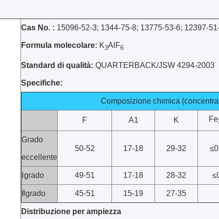
Cas No. :
15096-52-3; 1344-75-8; 13775-53-6; 12397-51
Formula molecolare:
K
AlF
3
6
Standard di qualità:
QUARTERBACK/JSW 4294-2003
Specifiche:
Composizione chimica (concentra
Fe
F
A1
K
Grado
50-52
17-18
29-32
≤0
eccellente
Ⅰgrado
49-51
17-18
28-32
≤
Ⅱgrado
45-51
15-19
27-35
Distribuzione per ampiezza