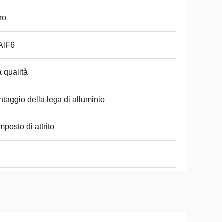
ro
AlF6
a qualità
taggio della lega di alluminio
posto di attrito