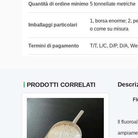
Quantità di ordine minimo
5 tonnellate metriche
1, borsa enorme; 2, p
Imballaggi particolari
o come su misura
Termini di pagamento
T/T, L/C, D/P, D/A, 
Descri
PRODOTTI CORRELATI
Fl
Il fluoro
ampiamen