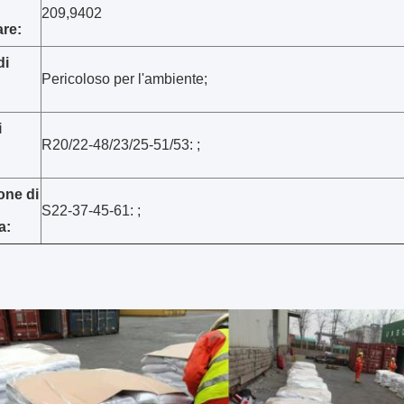
209,9402
re:
di
Pericoloso per l'ambiente;
i
R20/22-48/23/25-51/53: ;
one di
S22-37-45-61: ;
a: