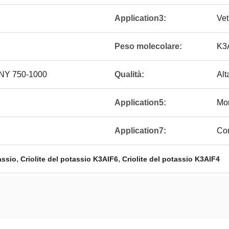
Application3:
Vet
Peso molecolare:
K3
CNY 750-1000
Qualità:
Alt
Application5:
Mon
Application7:
Com
,
,
assio
Criolite del potassio K3AlF6
Criolite del potassio K3AlF4