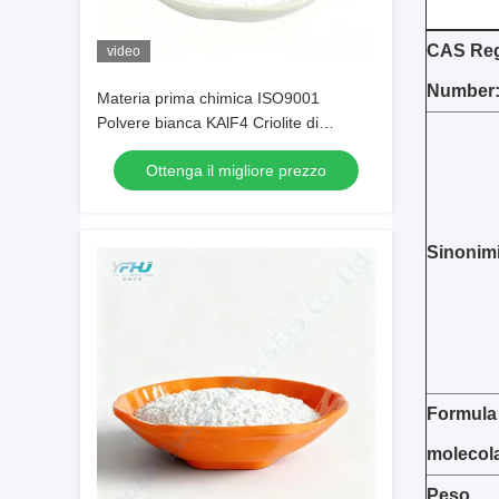
CAS Reg
video
Number
Materia prima chimica ISO9001
Polvere bianca KAlF4 Criolite di
potassio per l'ottimizzazione dei
Ottenga il migliore prezzo
rivestimenti metallici
Sinonimi
Formula
molecola
Peso