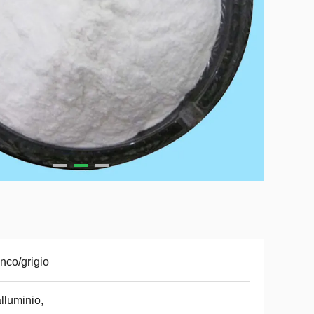
nco/grigio
alluminio,