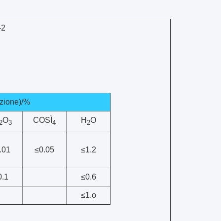
-2
zione)/%
O
COSÌ
H
O
2
3
4
2
.01
≤0.05
≤1.2
0.1
≤0.6
≤1.o