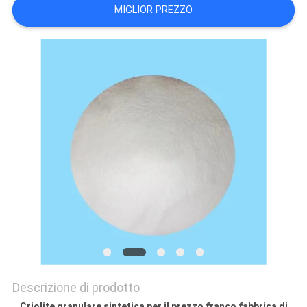
PREVENTIVO
MIGLIOR PREZZO
MAPPA
DEL
SITO
POLITICA
SULLA
RISERVATEZZA
Descrizione di prodotto
Criolite granulare sintetica per il prezzo franco fabbrica di