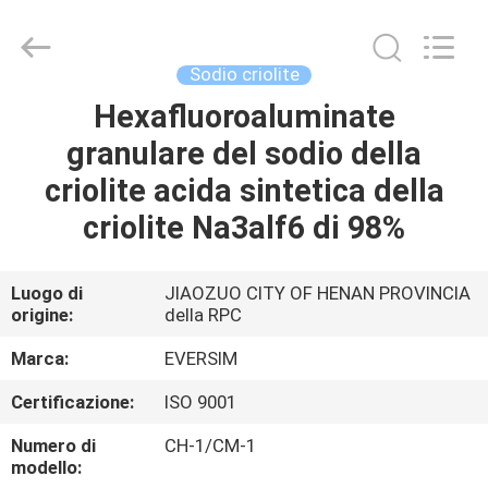
Jiaozuo
Eversim
Imp.&Exp.Co.,Ltd.
All
Rights
Sodio criolite
Reserved.
Hexafluoroaluminate
CASA.
granulare del sodio della
PRODOTTI
criolite acida sintetica della
criolite Na3alf6 di 98%
VIDEO
Luogo di
JIAOZUO CITY OF HENAN PROVINCIA
origine:
della RPC
SU
DI
Marca:
EVERSIM
NOI
Certificazione:
ISO 9001
Numero di
CH-1/CM-1
VISITA
modello: