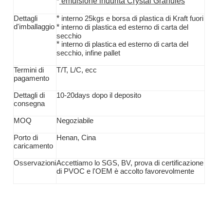
emulsione indurita Crystal Granules
*
*
Dettagli
interno 25kgs e borsa di plastica di Kraft fuori
d'imballaggio
*
interno di plastica ed esterno di carta del
secchio
*
interno di plastica ed esterno di carta del
secchio, infine pallet
Termini di
T/T,
L/C, ecc
pagamento
Dettagli di
10-20days dopo il deposito
consegna
MOQ
Negoziabile
Porto di
Henan, Cina
caricamento
Osservazioni
Accettiamo lo SGS, BV, prova di certificazione
di PVOC e l'OEM è accolto favorevolmente