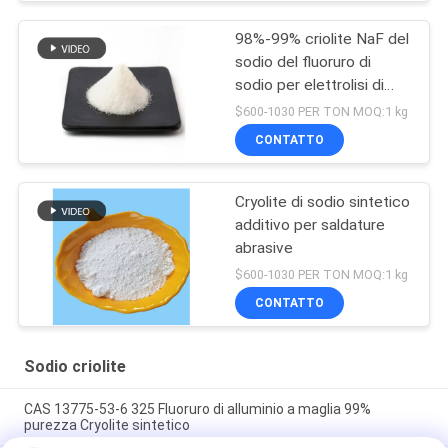
98%-99% criolite NaF del
sodio del fluoruro di
sodio per elettrolisi di
alluminio
$600-1030 PER TON MOQ:1 kg
CONTATTO
Cryolite di sodio sintetico
additivo per saldature
abrasive
$600-1030 PER TON MOQ:1 kg
CONTATTO
Sodio criolite
CAS 13775-53-6 325 Fluoruro di alluminio a maglia 99%
purezza Cryolite sintetico