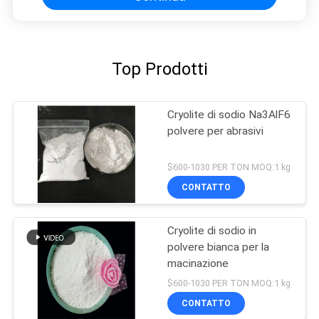
Top Prodotti
Cryolite di sodio Na3AlF6
polvere per abrasivi
$600-1030 PER TON MOQ:1 kg
CONTATTO
Cryolite di sodio in
polvere bianca per la
macinazione
$600-1030 PER TON MOQ:1 kg
CONTATTO