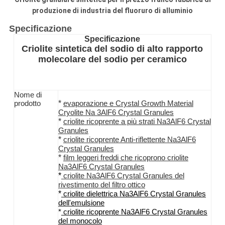
produzione di industria del fluoruro di alluminio
Specificazione
Specificazione
Criolite sintetica del sodio di alto rapporto
molecolare del sodio per ceramico
Nome di
*
prodotto
evaporazione e Crystal Growth Material
Cryolite Na 3AlF6 Crystal Granules
*
criolite
ricoprente a più strati
Na3AlF6
Crystal
Granules
*
criolite
ricoprente
Anti-
riflettente
Na3AlF6
Crystal Granules
*
film leggeri freddi che ricoprono
criolite
Na3AlF6
Crystal Granules
*
criolite Na3AlF6
Crystal Granules
del
rivestimento
del
filtro
ottico
*
criolite
dielettrica
Na3AlF6
Crystal Granules
dell'emulsione
*
criolite
ricoprente
Na3AlF6
Crystal Granules
del monocolo