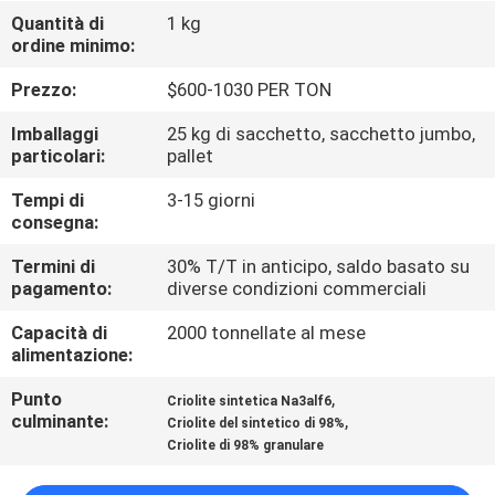
ALLA
Quantità di
1 kg
ordine minimo:
FABBRICA
Prezzo:
$600-1030 PER TON
CONTROLLO
Imballaggi
25 kg di sacchetto, sacchetto jumbo,
DELLA
particolari:
pallet
QUALITÀ
Tempi di
3-15 giorni
consegna:
CONTATTACI
Termini di
30% T/T in anticipo, saldo basato su
pagamento:
diverse condizioni commerciali
Capacità di
2000 tonnellate al mese
NOTIZIE
alimentazione:
Punto
,
Criolite sintetica Na3alf6
CASI
culminante:
,
Criolite del sintetico di 98%
Criolite di 98% granulare
CHIEDI UN