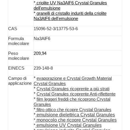
*
criolite
UV
Na3AlF6
Crystal Granules
dell'emulsione
*
granelli
di cristallo
induriti
della criolite
Na3AlF6
dell'emulsione
CAS
15096-52-3/13775-53-6
Formula
Na3AlF6
molecolare
Peso
209,94
molecolare
EINECS
239-148-8
*
Campo di
evaporazione e Crystal Growth Material
applicazione
Crystal Granules
*
Crystal Granules ricoprente a più strati
*
Crystal Granules ricoprente Anti-riflettente
*
film leggeri freddi che ricoprono Crystal
Granules
*
filtro ottico che ricopre Crystal Granules
*
emulsione dielettrica Crystal Granules
monocolo che ricopre Crystal Granules
*
emulsione UV Crystal Granules
*