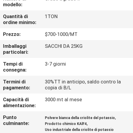
ALLA
modello:
FABBRICA
Quantità di
1TON
ordine minimo:
CONTROLLO
Prezzo:
$700-1000/MT
DELLA
Imballaggi
SACCHI DA 25KG
QUALITÀ
particolari:
Tempi di
3-7 giorni
consegna:
CONTATTACI
Termini di
30%TT in anticipo, saldo contro la
pagamento:
copia di B/L
NOTIZIE
Capacità di
3000 mt al mese
alimentazione:
CASI
Punto
,
Polvere bianca della criolite del potassio
culminante:
,
Prodotto chimico KAlF4
CHIEDI UN
Uso industriale della criolite di potassio