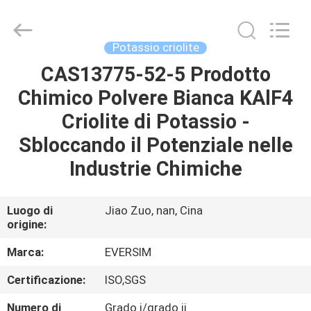
Jiaozuo
Eversim
Imp.&Exp.Co.,Ltd.
All
Rights
Potassio criolite
Reserved.
CAS13775-52-5 Prodotto
CASA.
Chimico Polvere Bianca KAlF4
PRODOTTI
Criolite di Potassio -
Sbloccando il Potenziale nelle
VIDEO
Industrie Chimiche
SU
Luogo di
Jiao Zuo, nan, Cina
origine:
DI
NOI
Marca:
EVERSIM
Certificazione:
ISO,SGS
VISITA
Numero di
Grado ⅰ/grado ⅱ