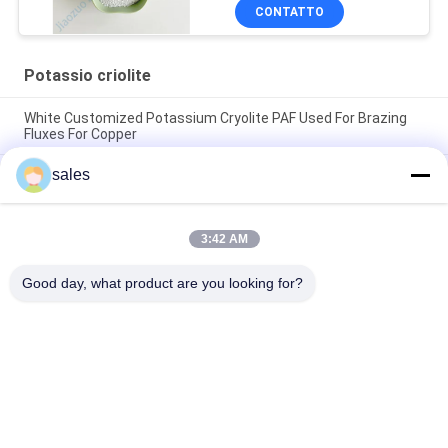
CONTATTO
Potassio criolite
White Customized Potassium Cryolite PAF Used For Brazing
Fluxes For Copper
sales
Il prezzo di fabbrica di abrasivi ad alte prestazioni a base di
cryolite di sodio bianco puro per la produzione industriale
CAS13775-52-5 Prodotto Chimico Polvere Bianca KAlF4
3:42 AM
Criolite di Potassio - Sbloccando il Potenziale nelle Industrie
Chimiche
Good day, what product are you looking for?
Categorie popolari
Tutti
Sodio Criolite
Potassio Criolite