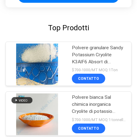
Top Prodotti
Polvere granulare Sandy
Potassium Cryolite
K3AlF6 Absort di
alluminio
$700-1000/MT MOQ:1Ton
CONTATTO
Polvere bianca Sal
chimica inorganica
Cryolite di potassio
K3AlF6
$700-1000/MT MOQ:1 tonnellata
CONTATTO