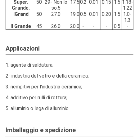
Super.
50
29- Non lo
17.5
0.2
0.01
0.15
1.5
1.18-
Grande.
so.5
1.22
IGrand
50
27.0
19.0
0.5
0.01
0.20
1.5
1.0-
1.3
II Grande
45
26.0
20.0
-
-
-
0.5
-
Applicazioni
1. agente di saldatura;
2- industria del vetro e della ceramica;
3. riempitivi per l'industria ceramica;
4. additivo per rulli di rottura;
5. alluminio o lega di alluminio.
Imballaggio e spedizione