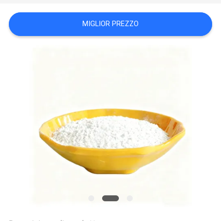
PREVENTIVO
MIGLIOR PREZZO
MAPPA
DEL
SITO
POLITICA
SULLA
RISERVATEZZA