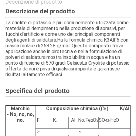
Descrizione di prodotto
Descrizione del prodotto
La criolite di potassio è più comunemente utilizzata come
materiale di riempimento nella produzione di abrasivi, per
fuochi d'artificio e come uno dei principali componenti
degli agenti di saldatura.Ha la formula chimica K3AlF6 con
massa molare di 258.28 g/mol. Questo composto trova
applicazione anche in pirotecnia e nella formulazione di
polveri di saldatura.mostra insolubilità in acqua e ha un
punto di fusione di 570 gradi CelsiusLa Cryolite di potassio
offerta da noi è priva di qualsiasi impurità e garantisce
risultati altamente efficaci.
Specifica del prodotto
Marchio
Composizione chimica ((%)
K/Al
- No, no, no,
no.
F
K.
Al
No.
Fe
O
SO
H
O
2
3
4
2
2-
≥
≤